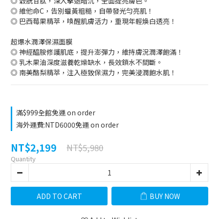
◎ 穀胱甘肽，深入擊退暗沉，全面提亮膚色。
◎ 維他命C，告別蠟黃粗糙，自帶發光勻亮肌！
◎ 巴西莓果精萃，喚醒肌膚活力，重現年輕煥白透亮！
超爆水潤澤保濕面膜
◎ 神經醯胺修護肌底，提升澎彈力，維持膚況潤澤飽滿！
◎ 乳木果油深度滋養乾燥缺水，長效鎖水不間斷。
◎ 南美酪梨精萃，注入極致保濕力，完美浸潤飽水肌！
滿$999全館免運 on order
海外運費:NTD6000免運 on order
NT$2,199
NT$5,980
Quantity
ADD TO CART
BUY NOW