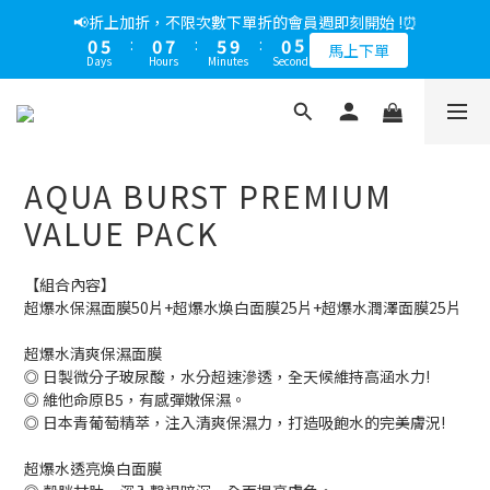
8
4
7
6
4
9
4
1
0
2
6
1
4
3
1
6
1
5
4
0
5
:
0
7
:
5
9
:
0
📢綁定LINE好友多折500，下單前先綁定⏰
7
3
6
5
3
8
3
馬上下單
0
1
5
Days
Hours
Minutes
Seconds
0
3
:
2
0
:
5
9
:
0
4
3
4
6
4
8
多折500
6
2
5
4
2
7
2
0
4
Days
Hours
Minutes
Seconds
2
1
4
8
3
2
3
5
3
7
5
1
4
3
1
6
1
📢綁定LINE好友多折500，下單前先綁定⏰
3
1
0
3
7
2
1
2
4
2
6
4
0
3
:
2
0
:
5
9
:
0
多折500
2
0
2
6
1
0
1
3
1
5
Days
Hours
Minutes
Seconds
3
2
1
4
8
1
1
5
0
0
2
0
4
2
1
0
3
7
0
0
4
1
3
1
0
2
6
AQUA BURST PREMIUM
3
0
2
0
1
5
2
1
0
4
VALUE PACK
1
0
3
0
2
【組合內容】
1
超爆水保濕面膜50片+超爆水煥白面膜25片+超爆水潤澤面膜25片
0
超爆水清爽保濕面膜
◎ 日製微分子玻尿酸，水分超速滲透，全天候維持高涵水力!
◎ 維他命原B5，有感彈嫩保濕。
◎ 日本青葡萄精萃，注入清爽保濕力，打造吸飽水的完美膚況! 
超爆水透亮煥白面膜