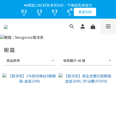
5
9
6
5
5
8
5
8
8
8
1
1
3
3
3
3
4
4
1
1
4
4
1
1
6
6
📢綁定LINE好友多折500，下單前先綁定⏰
📢綁定LINE好友多折500，下單前先綁定⏰
4
8
5
4
4
7
4
9
7
9
9
7
7
0
0
2
2
:
:
2
2
3
3
:
:
0
0
3
3
:
:
0
0
5
5
3
7
4
3
3
6
3
8
多折500
多折500
6
8
8
9
6
9
6
日
日
時
時
分
分
秒
秒
1
1
1
1
2
2
2
2
4
4
2
6
3
2
2
5
2
7
5
7
7
8
5
8
5
0
0
0
0
1
1
1
1
3
3
1
5
2
1
1
4
1
6
📢折上加折，不限次數下單折的會員週即刻開始 !⏰
4
6
6
7
4
7
4
9
0
0
0
0
2
2
0
4
:
1
0
:
0
3
:
0
5
3
5
5
6
3
6
3
8
馬上下單
1
1
日
時
分
秒
3
0
2
4
2
4
4
5
2
5
2
7
0
0
2
1
3
1
3
3
4
1
4
1
6
📢綁定LINE好友多折500，下單前先綁定⏰
1
0
2
0
2
:
2
3
:
0
3
:
0
5
眼霜
多折500
0
1
日
時
分
秒
1
1
2
2
4
0
0
0
1
1
3
商品排序
每頁顯示 48 個
0
0
2
1
0