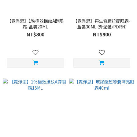
【霓淨思】1%極效撫紋A醇眼
【霓淨思】再生奇蹟拉提眼霜-
霜-盒裝20ML
盒裝30ML (外泌體/PDRN)
NT$800
NT$900