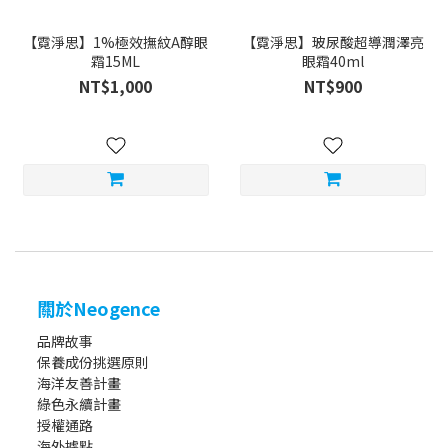
【霓淨思】1%極效撫紋A醇眼
【霓淨思】玻尿酸超導潤澤亮
霜15ML
眼霜40ml
NT$1,000
NT$900
關於Neogence
品牌故事
保養成份挑選原則
海洋友善計畫
綠色永續計畫
授權通路
海外據點