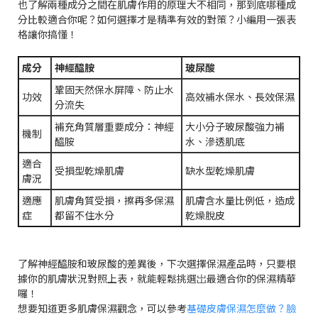
也了解兩種成分之間在肌膚作用的原理大不相同，那到底哪種成
分比較適合你呢？如何選擇才是精準有效的對策？小編用一張表
格讓你搞懂！
成分
神經醯胺
玻尿酸
鞏固天然保水屏障、防止水
功效
高效補水保水、長效保濕
分流失
補充角質層重要成分：神經
大小分子玻尿酸強力補
機制
醯胺
水、滲透肌底
適合
受損型乾燥肌膚
缺水型乾燥肌膚
膚況
適應
肌膚角質受損，擦再多保濕
肌膚含水量比例低，造成
症
都留不住水分
乾燥脫皮
了解神經醯胺和玻尿酸的差異後，下次選擇保濕產品時，只要根
據你的肌膚狀況對照上表，就能輕鬆挑選岀最適合你的保濕精華
囉！
想要知道更多肌膚保濕觀念，可以參考
基礎皮膚保濕怎麼做？臉