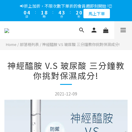
5
8
5
9
8
7
5
1
5
2
1
0
1
4
1
8
5
4
3
1
1
5
2
9
5
4
3
1
📢綁定LINE好友多折500，下單前先綁定⏰
📢折上加折，不限次數下單折的會員週即刻開始 !⏰
4
7
4
8
7
6
4
0
4
1
0
0
3
:
0
7
:
4
3
:
2
0
0
4
:
1
8
:
4
3
:
2
0
多折500
3
6
3
7
6
5
3
馬上下單
3
0
日
時
分
秒
日
時
分
秒
2
6
3
2
1
3
0
7
3
2
1
2
5
2
9
6
5
4
2
2
1
5
2
1
0
2
6
2
1
0
1
4
1
8
5
4
3
1
📢綁定LINE好友多折500，下單前先綁定⏰
1
0
4
1
0
1
5
1
0
0
3
:
0
7
:
4
3
:
2
0
多折500
0
3
0
0
4
0
日
時
分
秒
2
6
3
2
1
3
2
Home
/
部落格列表
/
神經醯胺 V.S 玻尿酸 三分鐘教你挑對保濕成分!
1
5
2
1
0
2
1
0
4
1
0
1
0
3
0
神經醯胺 V.S 玻尿酸 三分鐘教
0
2
1
你挑對保濕成分!
0
2021-12-09