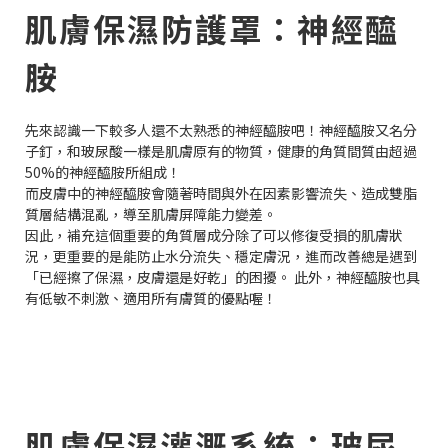
肌膚保濕防護罩：神經醯
胺
先來認識一下較多人還不太熟悉的神經醯胺吧！神經醯胺又名分
子釘，和玻尿酸一樣是肌膚原有的物質，健康的角質間質由超過
50%的神經醯胺所組成！
而皮膚中的神經醯胺會隨著時間與外在因素影響流失、造成雙脂
質層結構混亂，導至肌膚屏障能力變差。
因此，補充這個重要的角質層成分除了可以修復受損的肌膚狀
況，更重要的是能防止水分流失、穩定膚況，進而改善總是遇到
「已經擦了保濕，皮膚還是好乾」的困擾。 此外，神經醯胺也具
有低敏不刺激、適用所有膚質的優點喔！
肌膚保濕灌溉系統：玻尿