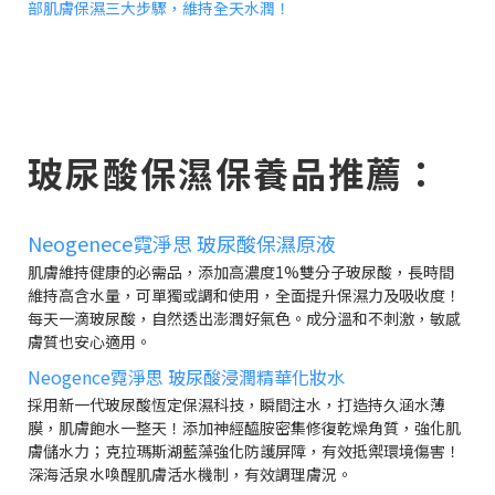
部肌膚保濕三大步驟，維持全天水潤！
玻尿酸保濕保養品推薦：
Neogenece霓淨思 玻尿酸保濕原液
肌膚維持健康的必需品，添加高濃度1%雙分子玻尿酸，長時間
維持高含水量，可單獨或調和使用，全面提升保濕力及吸收度！
每天一滴玻尿酸，自然透出澎潤好氣色。成分溫和不刺激，敏感
膚質也安心適用。
Neogence霓淨思 玻尿酸浸潤精華化妝水
採用新一代玻尿酸恆定保濕科技，瞬間注水，打造持久涵水薄
膜，肌膚飽水一整天！添加神經醯胺密集修復乾燥角質，強化肌
膚儲水力；克拉瑪斯湖藍藻強化防護屏障，有效抵禦環境傷害！
深海活泉水喚醒肌膚活水機制，有效調理膚況。