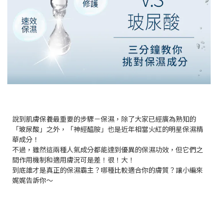
說到肌膚保養最重要的步驟－保濕，除了大家已經廣為熟知的
「玻尿酸」之外，「神經醯胺」也是近年相當火紅的明星保濕精
華成分！
不過，雖然這兩種人氣成分都能達到優異的保濕功效，但它們之
間作用機制和適用膚況可是差！很！大！
到底誰才是真正的保濕霸主？哪種比較適合你的膚質？讓小編來
娓娓告訴你～