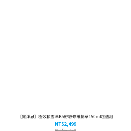
【霓淨思】極效積雪草B5舒敏修護精華150ml超值組
NT$2,499
NT$6,750