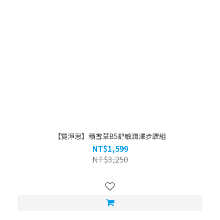
【霓淨思】積雪草B5舒敏潤澤步驟組
NT$1,599
NT$3,250