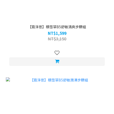
【霓淨思】積雪草B5舒敏清爽步驟組
NT$1,599
NT$3,150