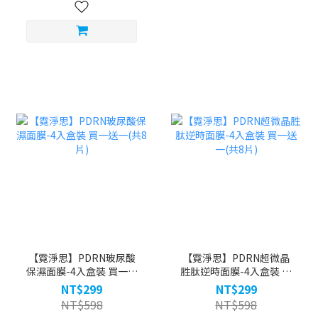
【霓淨思】PDRN玻尿酸
【霓淨思】PDRN超微晶
保濕面膜-4入盒裝 買一送
胜肽逆時面膜-4入盒裝 買
一(共8片)
一送一(共8片)
NT$299
NT$299
NT$598
NT$598