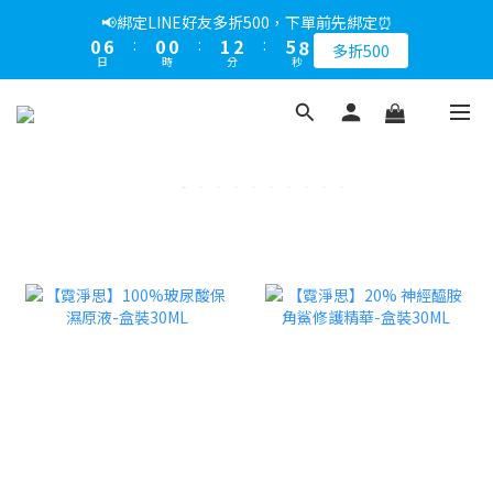
9
1
7
1
1
2
3
6
📢綁定LINE好友多折500，下單前先綁定⏰
8
0
6
:
0
0
:
1
2
:
5
7
多折500
日
時
分
秒
5
0
1
4
6
4
0
3
5
3
2
4
2
1
3
1
0
2
0
1
0