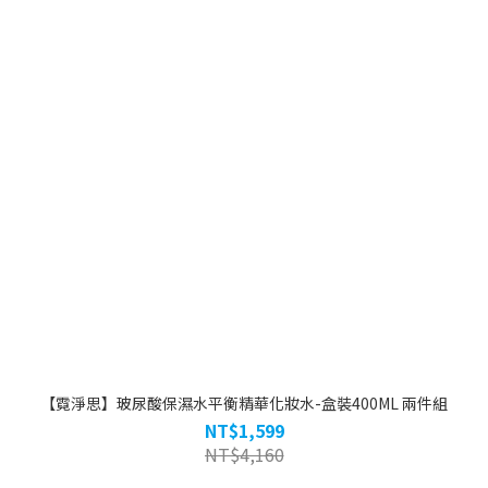
【霓淨思】玻尿酸保濕水平衡精華化妝水-盒裝400ML 兩件組
NT$1,599
NT$4,160