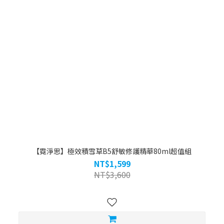
【霓淨思】極效積雪草B5舒敏修護精華80ml超值組
NT$1,599
NT$3,600