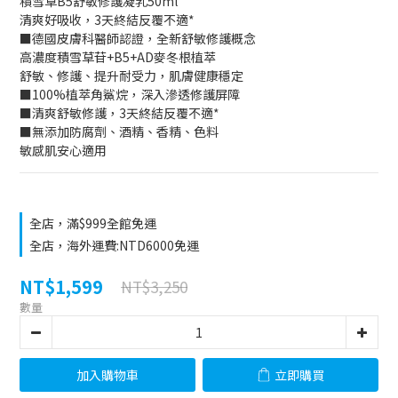
積雪草B5舒敏修護凝乳50ml
清爽好吸收，3天終結反覆不適*
■德國皮膚科醫師認證，全新舒敏修護概念
高濃度積雪草苷+B5+AD麥冬根植萃
舒敏、修護、提升耐受力，肌膚健康穩定
■100%植萃角鯊烷，深入滲透修護屏障
■清爽舒敏修護，3天終結反覆不適*
■無添加防腐劑、酒精、香精、色料
敏感肌安心適用
全店，滿$999全館免運
全店，海外運費:NTD6000免運
NT$1,599
NT$3,250
數量
加入購物車
立即購買