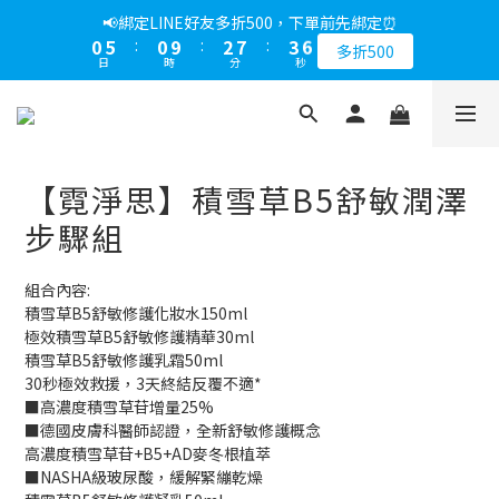
1
6
1
3
8
4
5
📢綁定LINE好友多折500，下單前先綁定⏰
0
5
:
0
9
:
2
7
:
3
4
多折500
日
時
分
秒
4
8
1
6
2
3
3
7
0
5
1
2
2
6
4
0
1
1
5
3
0
0
4
2
【霓淨思】積雪草B5舒敏潤澤
3
1
2
0
步驟組
1
0
組合內容:
積雪草B5舒敏修護化妝水150ml
極效積雪草B5舒敏修護精華30ml
積雪草B5舒敏修護乳霜50ml
30秒極效救援，3天終結反覆不適*
■高濃度積雪草苷增量25%
■德國皮膚科醫師認證，全新舒敏修護概念
高濃度積雪草苷+B5+AD麥冬根植萃
■NASHA級玻尿酸，緩解緊繃乾燥