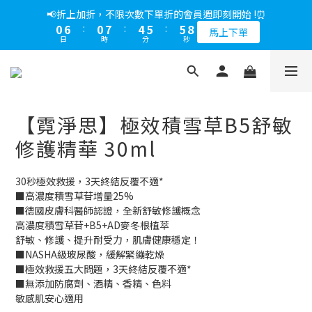
5
9
7
5
9
2
0
2
3
3
5
1
5
3
1
5
6
6
8
1
7
1
8
5
6
6
8
📢綁定LINE好友多折500，下單前先綁定⏰
📢折上加折，不限次數下單折的會員週即刻開始 !⏰
4
8
6
4
8
9
9
1
1
2
2
4
0
4
:
2
0
:
4
5
:
5
7
0
6
:
0
7
:
4
5
:
5
7
多折500
3
7
5
3
7
8
8
馬上下單
0
0
1
1
3
日
時
分
秒
日
時
分
秒
3
1
3
4
4
6
5
6
3
4
4
6
2
6
4
2
6
7
7
9
0
0
2
2
0
2
3
3
5
4
5
2
3
3
5
1
5
3
1
5
6
6
8
📢綁定LINE好友多折500，下單前先綁定⏰
1
1
1
2
2
4
3
4
1
2
2
4
0
4
:
2
0
:
4
5
:
5
7
多折500
0
0
0
1
1
3
2
3
0
1
1
3
日
時
分
秒
3
1
3
4
4
6
1
2
0
0
0
0
2
2
2
0
2
3
3
5
【霓淨思】極效積雪草B5舒敏
0
1
1
1
1
1
2
2
4
0
0
0
0
0
1
1
3
修護精華 30ml
0
0
2
1
30秒極效救援，3天終結反覆不適*
0
■高濃度積雪草苷增量25%
■德國皮膚科醫師認證，全新舒敏修護概念
高濃度積雪草苷+B5+AD麥冬根植萃
舒敏、修護、提升耐受力，肌膚健康穩定！
■NASHA級玻尿酸，緩解緊繃乾燥
■極效救援五大問題，3天終結反覆不適*
■無添加防腐劑、酒精、香精、色料
敏感肌安心適用