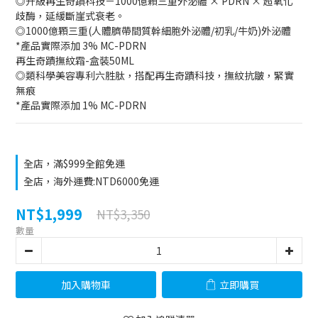
◎升級再生奇蹟科技－1000億顆三重外泌體 × PDRN × 超氧化
歧酶，延緩斷崖式衰老。
◎1000億顆三重(人體臍帶間質幹細胞外泌體/初乳/牛奶)外泌體
*產品實際添加 3% MC-PDRN
再生奇蹟撫紋霜-盒裝50ML
◎類科學美容專利六胜肽，搭配再生奇蹟科技，撫紋抗皺，緊實
無痕
*產品實際添加 1% MC-PDRN
全店，滿$999全館免運
全店，海外運費:NTD6000免運
NT$1,999
NT$3,350
數量
加入購物車
立即購買