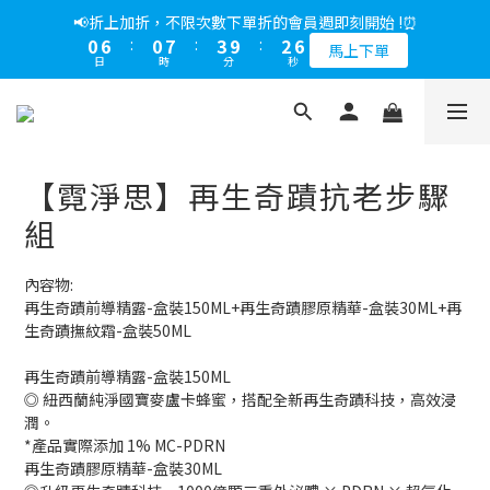
5
9
7
5
8
7
2
0
1
7
0
3
1
5
3
1
4
3
6
1
7
1
8
4
3
6
📢綁定LINE好友多折500，下單前先綁定⏰
📢折上加折，不限次數下單折的會員週即刻開始 !⏰
4
8
6
4
7
6
9
1
0
6
2
0
4
:
2
0
:
3
9
:
2
5
0
6
:
0
7
:
3
9
:
2
5
多折500
3
7
5
3
6
5
8
馬上下單
0
5
1
日
時
分
秒
日
時
分
秒
3
1
2
8
1
4
5
6
2
8
1
4
2
6
4
2
5
4
7
4
0
2
0
1
7
0
3
4
5
1
7
0
3
1
5
3
1
4
3
6
📢綁定LINE好友多折500，下單前先綁定⏰
3
1
0
6
2
3
4
0
6
2
0
4
:
2
0
:
3
9
:
2
5
多折500
2
0
5
1
2
3
5
1
日
時
分
秒
3
1
2
8
1
4
1
1
2
4
4
0
0
2
0
1
7
0
3
0
【霓淨思】再生奇蹟抗老步驟
0
1
3
3
1
0
6
2
0
2
2
0
5
1
組
1
1
4
0
0
0
3
內容物:
2
再生奇蹟前導精露-盒裝150ML+再生奇蹟膠原精華-盒裝30ML+再
1
生奇蹟撫紋霜-盒裝50ML
0
再生奇蹟前導精露-盒裝150ML
◎ 紐西蘭純淨國寶麥盧卡蜂蜜，搭配全新再生奇蹟科技，高效浸
潤。
*產品實際添加 1% MC-PDRN
再生奇蹟膠原精華-盒裝30ML