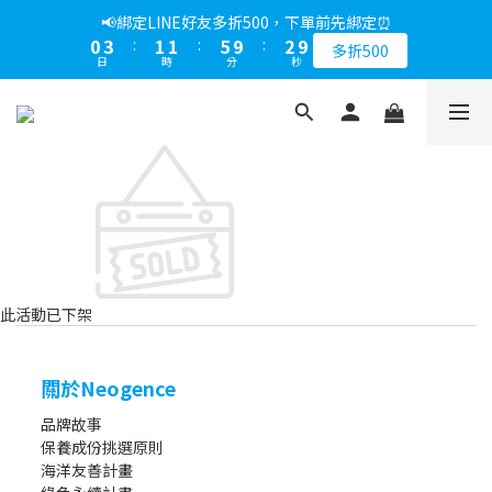
5
9
7
7
7
8
9
9
1
1
4
4
2
2
2
2
6
6
3
3
📢綁定LINE好友多折500，下單前先綁定⏰
📢綁定LINE好友多折500，下單前先綁定⏰
4
8
6
6
9
6
7
8
8
9
0
0
3
3
:
:
1
1
1
1
:
:
5
5
9
9
:
:
2
2
9
9
3
7
5
5
8
5
多折500
多折500
6
9
7
7
8
日
日
時
時
分
分
秒
秒
2
2
0
0
0
0
4
4
8
8
1
1
8
8
2
6
4
4
7
4
5
8
6
6
7
1
1
3
3
7
7
0
0
7
7
1
5
3
3
6
3
📢折上加折，不限次數下單折的會員週即刻開始 !⏰
4
7
5
5
9
6
0
0
2
2
6
6
6
6
0
4
:
2
2
:
5
9
:
2
9
3
6
4
4
8
5
馬上下單
1
1
5
5
5
5
日
時
分
秒
3
1
1
4
8
1
8
2
5
3
3
7
4
0
0
4
4
4
4
2
0
0
3
7
0
7
1
4
2
2
6
3
📢綁定LINE好友多折500，下單前先綁定⏰
3
3
3
3
1
2
6
6
0
3
:
1
1
:
5
9
:
2
9
多折500
2
2
2
2
0
1
5
5
日
時
分
秒
2
0
0
4
8
1
8
1
1
1
1
0
4
4
1
3
7
0
7
0
0
0
0
3
3
0
2
6
6
2
2
1
5
5
此活動已下架
1
1
0
4
4
0
0
3
3
2
2
關於Neogence
1
1
0
0
品牌故事
保養成份挑選原則
海洋友善計畫