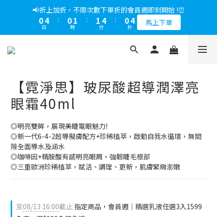
5
7
6
9
6
9
5
8
0
2
2
1
1
3
2
5
2
5
1
4
1
5
1
2
2
5
1
4
📢綁定LINE好友多折500，下單前先綁定⏰
📢折上加折，不限次數下單折的會員週即刻開始 !⏰
4
6
5
8
5
8
4
7
1
1
0
0
2
:
1
4
:
1
4
:
0
3
0
4
:
0
1
:
1
4
:
0
3
多折500
3
5
4
7
4
7
3
6
馬上下單
0
0
日
時
分
秒
日
時
分
秒
1
0
3
0
3
2
3
0
0
3
2
2
4
3
6
3
6
2
5
0
2
2
1
2
2
1
1
3
2
5
2
5
1
4
📢綁定LINE好友多折500，下單前先綁定⏰
1
1
0
1
1
0
0
2
:
1
4
:
1
4
:
0
3
多折500
0
0
0
0
日
時
分
秒
1
0
3
0
3
2
0
2
2
1
【霓淨思】玻尿酸超導潤澤亮
1
1
0
0
0
眼霜40ml
◎明亮雙眸，展現美睫電眼魅力!
◎新一代6-4-2超導擬膚配方+珍稀植萃，啟動自我水循環，無間
隙全面導水及涵水
◎咖啡因+精胺酸有感明亮眼周，強韌睫毛根部
◎三重歐洲珍稀植萃，賦活、調理、更新，肌膚緊緻澎嫩
至
08/13 16:00
截止
指定商品，會員週｜精選乳液任選3入1599