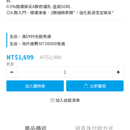
肌*
0.5%穩膚煥采A醇修護乳-盒裝50ML
◎A 醇入門．穩膚漸進．2周細緻柔嫩*！強化肌表恆定煥采*
全店，滿$999全館免運
全店，海外運費:NTD6000免運
NT$1,699
NT$2,900
數量
加入購物車
立即購買
加入追蹤清單
商品描述
送貨及付款方式