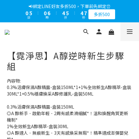
1
6
1
7
5
6
5
7
📢綁定LINE好友多折500，下單前先綁定⏰
0
5
:
0
6
:
4
5
:
4
6
多折500
日
時
分
秒
4
5
3
4
3
5
3
4
2
3
2
4
2
3
1
2
1
3
1
2
0
1
0
2
0
1
0
1
【霓淨思】A醇逆時新生步驟
0
0
組
內容物:
0.3%活膚保濕A醇精露-盒裝150ML*1+1%全效新生A醇精萃-盒裝
30ML*1+0.5%穩膚煥采A醇修護乳-盒裝50ML
0.3%活膚保濕A醇精露-盒裝150ML
◎A 醇新手．啟動年輕．2周有感柔滑細膩*！溫和煥醒角質更新
機制*
1%全效新生A醇精萃-盒裝30ML
◎A 醇達人．無痕新生．3天有感煥采無瑕*！精準達成澎彈嬰兒