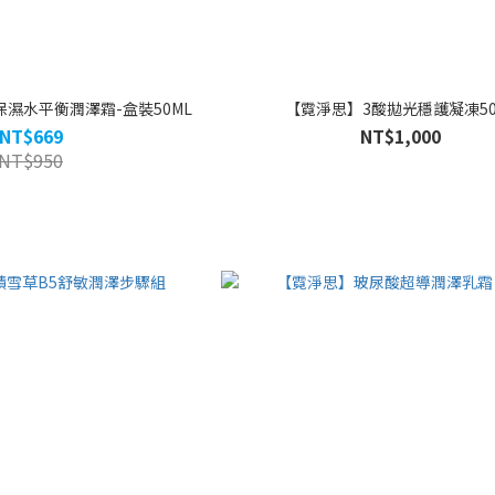
濕水平衡潤澤霜-盒裝50ML
【霓淨思】3酸拋光穩護凝凍50
NT$669
NT$1,000
NT$950