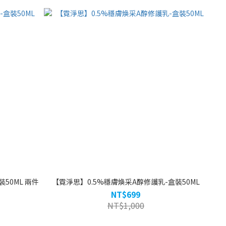
50ML 兩件
【霓淨思】0.5%穩膚煥采A醇修護乳-盒裝50ML
NT$699
NT$1,000