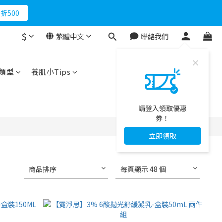
折500
$
繁體中文
聯絡我們
類型
養肌小Tips
請登入領取優惠
券！
立即領取
商品排序
每頁顯示 48 個