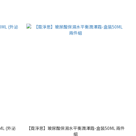
L (外泌
【霓淨思】玻尿酸保濕水平衡潤澤霜-盒裝50ML 兩件
組