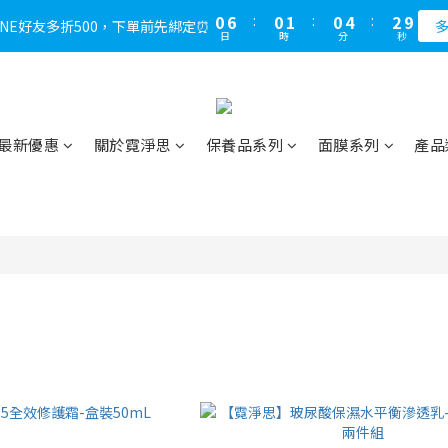
1
7
1
2
1
5
3
9
0
6
:
0
1
:
0
4
:
2
8
LINE好友多折500，下單前先綁定⏰
多
日
時
分
秒
5
0
3
1
7
4
2
0
6
3
1
5
2
0
4
1
3
最新優惠
關於霓淨思
保養品系列
面膜系列
產品
0
2
1
0