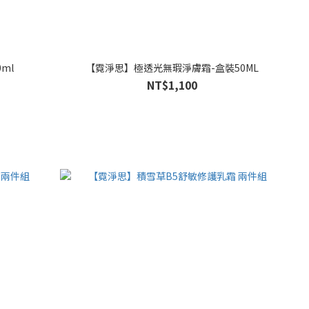
ml
【霓淨思】極透光無瑕淨膚霜-盒裝50ML
NT$1,100