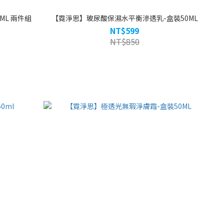
ML 兩件組
【霓淨思】玻尿酸保濕水平衡滲透乳-盒裝50ML
NT$599
NT$850