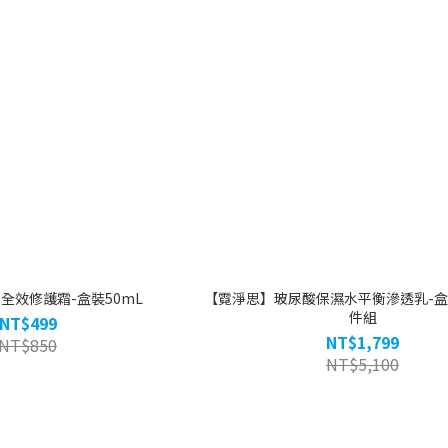
全效修護霜-盒裝50mL
【霓淨思】玻尿酸保濕水平衡滲透乳-盒裝
件組
NT$499
NT$1,799
NT$850
NT$5,100