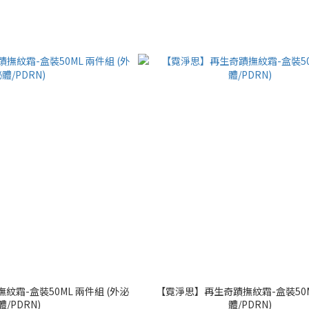
霜-盒裝50ML 兩件組 (外泌
【霓淨思】再生奇蹟撫紋霜-盒裝50M
體/PDRN)
體/PDRN)