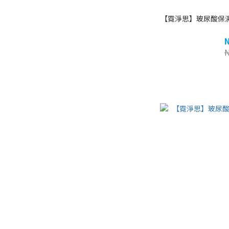
【霓淨思】玻尿酸保濕