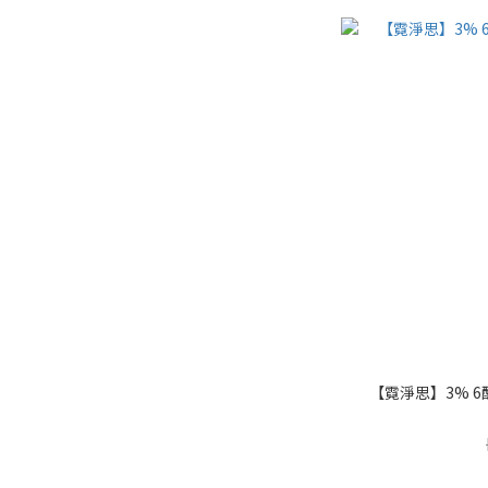
【霓淨思】3% 6