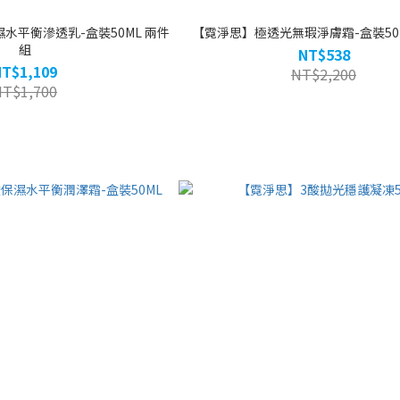
水平衡滲透乳-盒裝50ML 兩件
【霓淨思】極透光無瑕淨膚霜-盒裝50
組
NT$538
NT$1,109
NT$2,200
NT$1,700