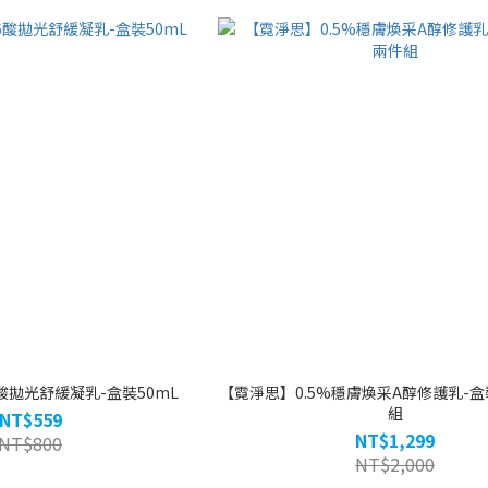
酸拋光舒緩凝乳-盒裝50mL
【霓淨思】0.5%穩膚煥采A醇修護乳-盒裝
組
NT$559
NT$1,299
NT$800
NT$2,000