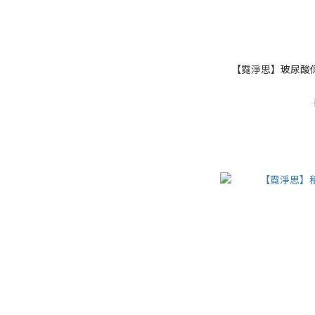
【霓淨思】玻尿酸保