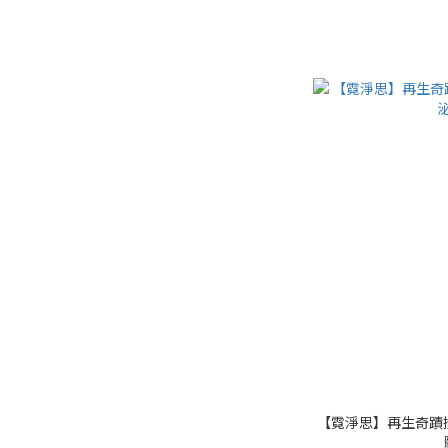
【霓淨思】再生奇蹟撫紋