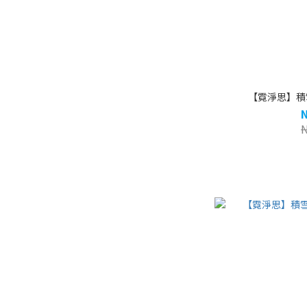
【霓淨思】積