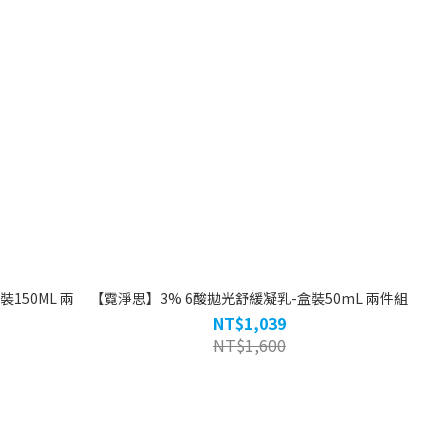
150ML 兩
【霓淨思】3% 6酸拋光舒緩凝乳-盒裝50mL 兩件組
NT$1,039
NT$1,600