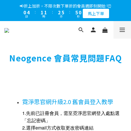
5
8
5
5
7
5
1
0
3
3
1
4
1
1
3
6
6
1
1
5
2
2
3
6
6
1
📢綁定LINE好友多折500，下單前先綁定⏰
📢折上加折，不限次數下單折的會員週即刻開始 !⏰
4
7
4
4
6
9
9
4
0
2
2
0
3
:
0
0
:
2
5
:
5
0
0
4
:
1
1
:
2
5
:
5
0
多折500
3
6
3
3
5
8
8
3
馬上下單
1
1
日
時
分
秒
日
時
分
秒
2
1
4
4
3
0
0
1
4
4
2
5
2
2
4
7
7
2
0
0
1
0
3
3
2
0
3
3
1
4
1
1
3
6
6
1
📢綁定LINE好友多折500，下單前先綁定⏰
0
2
2
1
2
2
0
3
:
0
0
:
2
5
:
5
0
多折500
1
1
0
1
1
日
時
分
秒
2
1
4
4
0
0
0
0
1
0
3
3
0
2
2
Neogence 會員常見問題FAQ
1
1
0
0
霓淨思官網升級2.0 舊會員登入教學
1.先前已註冊會員，需至霓淨思官網登入處點選
「忘記密碼」
2.選擇email方式收取更改密碼連結