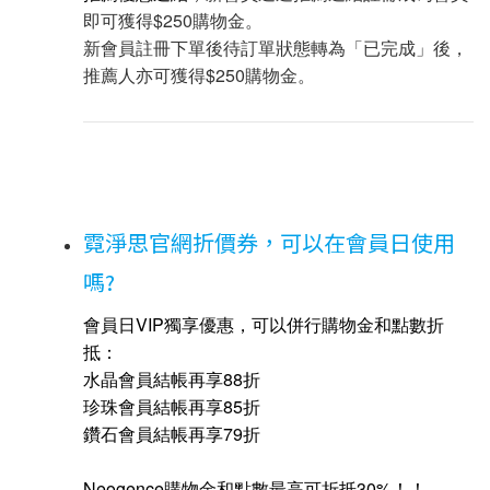
即可獲得$250購物金。
新會員註冊下單後待訂單狀態轉為「已完成」後，
推薦人亦可獲得$250購物金。
霓淨思官網折價券，可以在會員日使用
嗎?
會員日VIP獨享優惠，
可以併行購物金和點數折
抵：
水晶會員
結帳
再
享
88折
珍珠會員
結帳
再
享
85折
鑽石會員
結帳
再
享
79折
Neogence購物金和點數最高可折抵30%！！