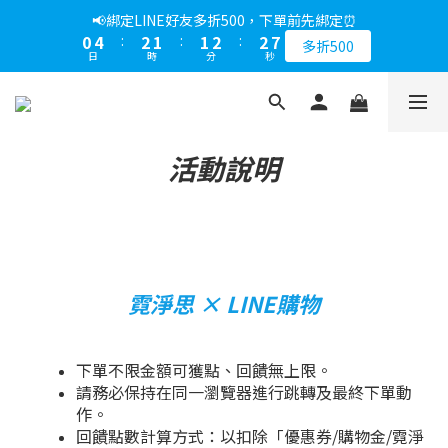
5
5
6
7
7
8
9
9
1
1
5
5
3
3
2
2
2
2
3
3
3
3
8
8
📢綁定LINE好友多折500，下單前先綁定⏰
📢綁定LINE好友多折500，下單前先綁定⏰
4
4
5
6
6
7
9
8
8
9
9
0
0
4
4
:
:
2
2
1
1
:
:
1
1
2
2
:
:
2
2
7
7
3
9
3
4
5
5
多折500
多折500
6
8
7
7
8
8
日
日
時
時
分
分
秒
秒
3
3
1
1
0
0
0
0
1
1
1
1
6
6
2
8
2
3
4
4
9
5
9
7
6
6
7
7
2
2
0
0
0
0
0
0
5
5
1
7
1
9
2
3
3
8
📢折上加折，不限次數下單折的會員週即刻開始 !⏰
4
8
6
5
5
6
6
1
1
4
4
0
6
:
0
8
:
1
2
:
2
7
3
7
5
4
4
5
5
馬上下單
0
0
3
3
日
時
分
秒
5
7
0
1
1
6
2
6
4
3
3
4
4
9
2
2
4
6
0
0
5
活動說明
1
5
3
2
2
3
3
8
📢綁定LINE好友多折500，下單前先綁定⏰
1
1
3
5
4
0
4
:
2
1
:
1
2
:
2
7
多折500
0
0
2
4
3
日
時
分
秒
3
1
0
0
1
1
6
1
3
2
2
0
0
0
5
0
2
1
1
4
1
0
0
3
0
2
霓淨思 × LINE購物
1
0
下單不限金額可獲點、回饋無上限。
請務必保持在同一瀏覽器進行跳轉及最終下單動
作。
回饋點數計算方式：以扣除「優惠券/購物金/霓淨