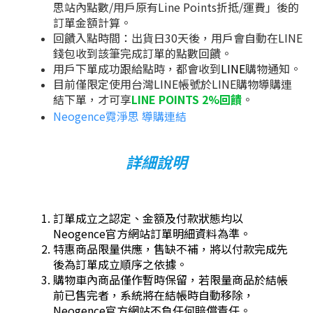
思站內點數/用戶原有Line Points折抵/運費」後的
訂單金額計算。
回饋入點時間：出貨日30天後，用戶會自動在LINE
錢包收到該筆完成訂單的點數回饋。
用戶下單成功跟給點時，都會收到
LINE
購物通知。
目前僅限定使用台灣LINE帳號於LINE購物導購連
結下單，才可享
LINE POINTS
2%回饋
。
Neogence霓淨思 導購連結
詳細說明
訂單成立之認定、金額及付款狀態均以
Neogence官方網站訂單明細資料為準。
特惠商品限量供應，售缺不補，將以付款完成先
後為訂單成立順序之依據。
購物車內商品僅作暫時保留，若限量商品於結帳
前已售完者，系統將在結帳時自動移除，
Neogence官方網站不負任何賠償責任。