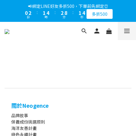
5
9
5
6
7
6
9
8
9
9
1
1
3
3
2
2
5
5
3
3
9
9
2
2
5
5
📢綁定LINE好友多折500，下單前先綁定⏰
📢綁定LINE好友多折500，下單前先綁定⏰
4
8
4
5
6
5
8
7
9
8
9
8
0
0
2
2
:
:
1
1
4
4
:
:
2
2
8
8
:
:
1
1
4
4
3
7
3
4
5
4
7
多折500
多折500
6
8
7
8
7
日
日
時
時
分
分
秒
秒
1
1
0
0
3
3
1
1
7
7
0
0
3
3
2
6
2
3
4
3
6
5
7
6
9
7
6
9
0
0
2
2
0
0
6
6
2
2
1
5
1
2
3
9
2
5
📢折上加折，不限次數下單折的會員週即刻開始 !⏰
4
6
5
8
6
5
8
1
1
5
5
1
1
0
4
:
0
1
:
2
8
:
1
4
3
5
4
7
5
4
7
馬上下單
0
0
4
4
0
0
日
時
分
秒
3
0
1
7
0
3
2
4
3
6
4
3
6
3
3
2
0
6
2
1
3
2
5
3
9
2
5
📢綁定LINE好友多折500，下單前先綁定⏰
2
2
1
5
1
0
2
:
1
4
:
2
8
:
1
4
多折500
1
1
0
4
0
日
時
分
秒
1
0
3
1
7
0
3
0
0
3
0
2
0
6
2
2
1
5
1
1
0
4
0
0
3
2
1
關於Neogence
0
品牌故事
保養成份挑選原則
海洋友善計畫
綠色永續計畫