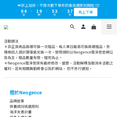
5
8
5
8
8
1
6
3
1
1
5
1
4
1
9
6
4
4
8
1
5
2
6
4
4
8
📢綁定LINE好友多折500，下單前先綁定⏰
📢折上加折，不限次數下單折的會員週即刻開始 !⏰
4
7
4
9
7
7
0
5
2
0
0
4
0
3
:
0
8
:
5
3
:
3
7
0
4
:
1
9
:
5
3
:
3
7
多折500
3
6
3
8
6
6
馬上下單
4
1
3
日
時
分
秒
日
時
分
秒
2
7
4
2
2
6
3
0
8
4
2
2
6
2
5
2
7
5
5
9
3
0
2
1
6
3
1
1
5
2
7
3
1
1
5
1
4
1
9
6
4
4
8
📢綁定LINE好友多折500，下單前先綁定⏰
2
1
0
5
2
0
0
4
1
6
2
0
0
4
0
3
:
0
8
:
5
3
:
3
7
多折500
1
0
4
1
3
0
5
1
3
日
時
分
秒
2
7
4
2
2
6
0
4
3
0
0
2
2
1
6
3
1
1
5
活動辦法
3
2
1
1
＊非正貨商品兩樣可換一次贈品、每人單日最高可換兩樣贈品。折
0
5
2
0
0
4
2
1
0
0
價券因人頭計算僅能兌換一次，使用規則以Neogence霓淨思官網公
4
1
3
1
0
告為主。贈品數量有限，贈完為止。
3
0
2
0
＊Neogence霓淨思保有最終修改、變更、活動解釋及取消本活動之
2
1
權利，若有相關異動將會公告於網站， 恕不另行通知。
1
0
0
關於Neogence
品牌故事
保養成份挑選原則
海洋友善計畫