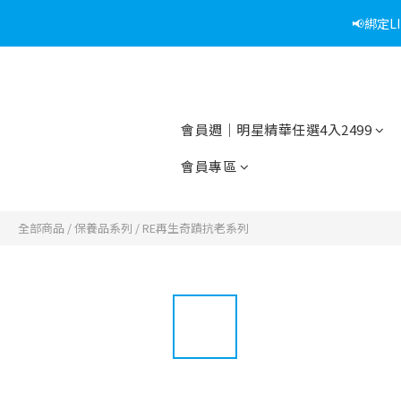
📢綁定
會員週｜明星精華任選4入2499
會員專區
全部商品
/
保養品系列
/
RE再生奇蹟抗老系列