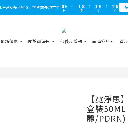
1
6
2
9
2
9
3
5
0
5
:
1
8
:
1
8
:
2
LINE好友多折500，下單前先綁定⏰
多
4
日
時
分
秒
4
0
7
0
7
1
3
3
6
6
0
2
2
5
5
1
1
4
4
0
0
3
3
最新優惠
關於霓淨思
保養品系列
面膜系列
產
2
2
1
1
0
0
【霓淨思】
盒裝50ML
體/PDRN)