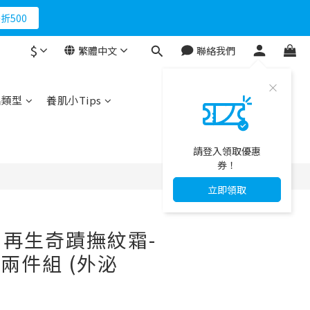
折500
$
繁體中文
聯絡我們
立即購買
品類型
養肌小Tips
請登入領取優惠
券！
立即領取
再生奇蹟撫紋霜-
 兩件組 (外泌