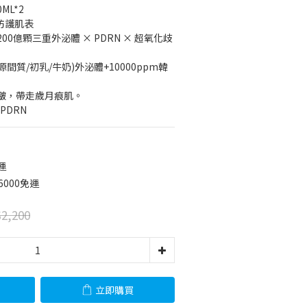
ML*2
 防護肌表
0億顆三重外泌體 × PDRN × 超氧化歧
間質/初乳/牛奶)外泌體+10000ppm韓
皺，帶走歲月痕肌。
PDRN
運
6000免運
2,200
立即購買