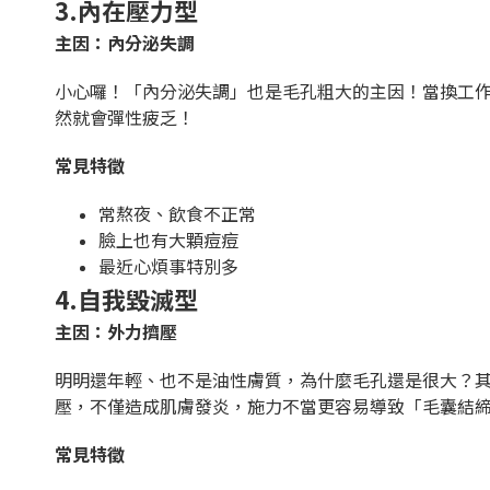
3.內在壓力型
主因：內分泌失調
小心囉！「內分泌失調」也是毛孔粗大的主因！當換工
然就會彈性疲乏！
常見特徵
常熬夜、飲食不正常
臉上也有大顆痘痘
最近心煩事特別多
4.自我毀滅型
主因：外力擠壓
明明還年輕、也不是油性膚質，為什麼毛孔還是很大？其
壓，不僅造成肌膚發炎，施力不當更容易導致「毛囊結
常見特徵