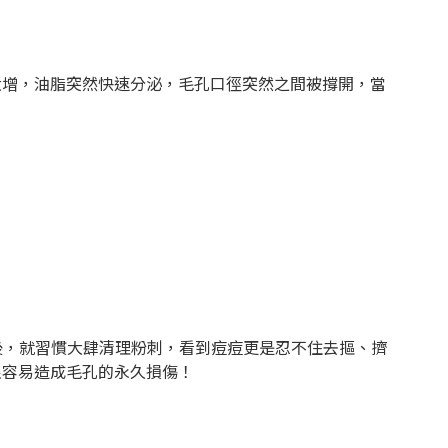
大增，油脂突然快速分泌，毛孔口徑突然之間被撐開，當
後，就習慣大肆清理粉刺，看到痘痘更是忍不住去摳、擠
很容易造成毛孔的永久損傷！