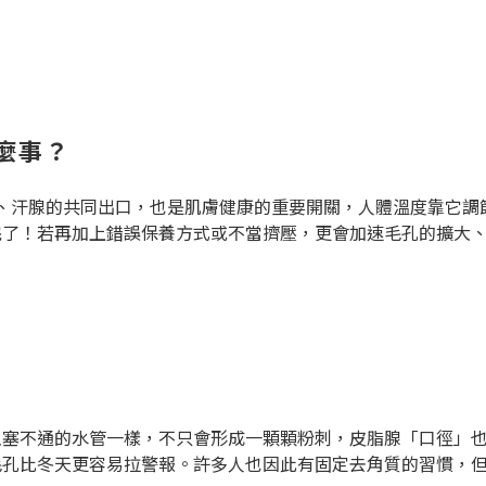
麼事？
皮脂腺、汗腺的共同出口，也是肌膚健康的重要開關，人體溫度靠它
完了！若再加上錯誤保養方式或不當擠壓，更會加速毛孔的擴大
阻塞不通的水管一樣，不只會形成一顆顆粉刺，皮脂腺「口徑」
毛孔比冬天更容易拉警報。許多人也因此有固定去角質的習慣，