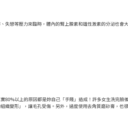
作、失戀等壓力來臨時，體內的腎上腺素和雄性激素的分泌也會
實80%以上的原因都是妳自己「手賤」造成！許多女生洗完臉
締組織變形」，讓毛孔受傷。另外，過度使用去角質磨砂膏，也