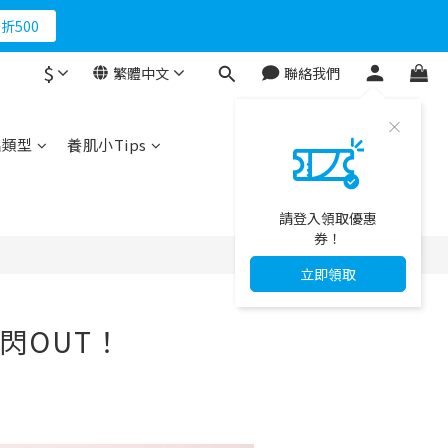
折500
$
繁體中文
聯絡我們
品類型
養肌小Tips
請登入領取優惠
券！
立即領取
閃OUT！