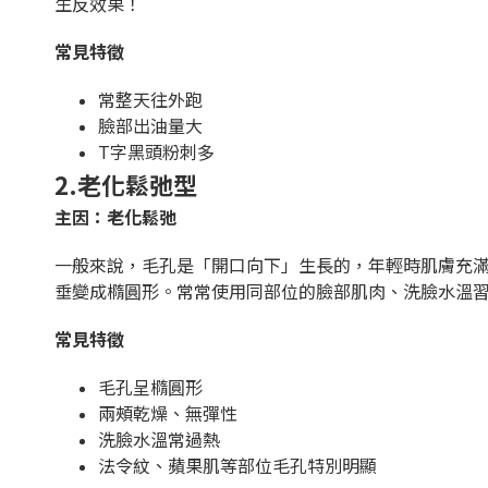
生反效果！
常見特徵
常整天往外跑
臉部出油量大
T字黑頭粉刺多
2.老化鬆弛型
主因：老化鬆弛
一般來說，毛孔是「開口向下」生長的，年輕時肌膚充
垂變成橢圓形。常常使用同部位的臉部肌肉、洗臉水溫習
常見特徵
毛孔呈橢圓形
兩頰乾燥、無彈性
洗臉水溫常過熱
法令紋、蘋果肌等部位毛孔特別明顯