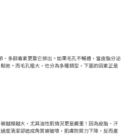
調節、多餘毒素更靠它排出。如果毛孔不暢通，當皮脂分泌
、鬆弛。而毛孔粗大，也分為多種類型，下面的因素正是
也被越撐越大，尤其油性肌情況更是嚴重！因為皮脂、汗
但過度清潔卻造成角質被破壞，肌膚防禦力下降，反而產