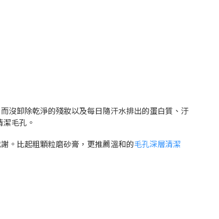
，而沒卸除乾淨的殘妝以及每日隨汗水排出的蛋白質、汙
清潔毛孔。
代謝。比起粗顆粒磨砂膏，更推薦溫和的
毛孔深層清潔