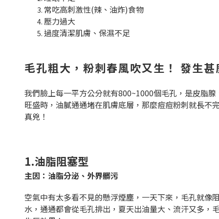
常吃高刺激性(辣、油炸)食物
壓力過大
過度清潔肌膚、保濕不足
毛孔粗大，粉刺春風吹又生！ 發生甚
我們臉上每一平方公分就有800~1000個毛孔，是
旺盛時，油膩通通堵在肌膚底層，那麼痘痘粉刺就長不
真兇！
1.油脂阻塞型
主因：油脂分泌、外界髒污
空氣中有太多看不見的懸浮煙塵，一天下來，毛孔就像
水，通通都會從毛孔排出，夏天出油量大、流汗又多，