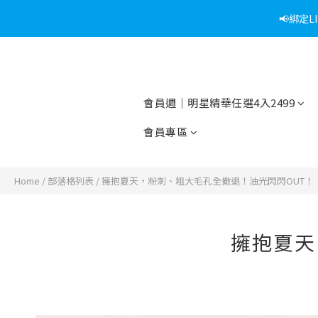
📢綁定
會員週｜明星精華任選4入2499
會員專區
Home
/
部落格列表
/
擁抱夏天，粉刺、粗大毛孔全撤退！油光閃閃OUT！
擁抱夏天