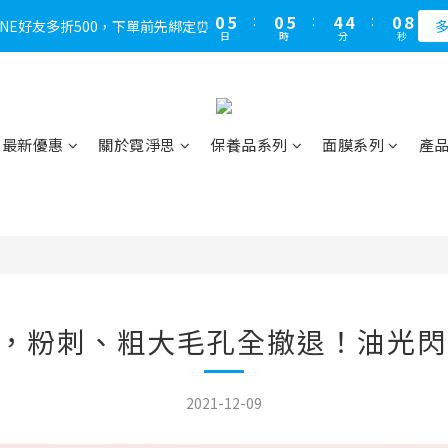
1
6
1
6
5
5
1
8
0
5
:
0
5
:
4
4
:
0
7
LINE好友多折500，下單前先綁定⏰
多
日
時
分
秒
4
4
3
3
6
3
3
2
2
5
2
2
1
1
4
1
1
0
0
3
0
0
2
最新優惠
關於霓淨思
保養品系列
面膜系列
產
1
0
，粉刺、粗大毛孔全撤退！油光閃
2021-12-09