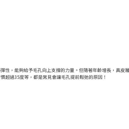
滿彈性，能夠給予毛孔向上支撐的力量。但隨著年齡增長，真皮
慣超過35度等，都是常見會讓毛孔提前鬆弛的原因！