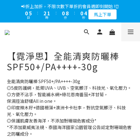
5
9
6
5
5
5
8
2
6
1
1
5
2
1
1
9
1
4
1
6
3
2
1
9
1
4
📢綁定LINE好友多折500，下單前先綁定⏰
📢折上加折，不限次數下單折的會員週即刻開始 !⏰
4
8
5
4
4
4
7
1
5
0
0
4
:
1
0
:
0
8
:
0
3
0
5
:
2
1
:
0
8
:
0
3
多折500
3
7
4
3
3
3
6
馬上下單
0
4
日
時
分
秒
日
時
分
秒
3
0
7
2
4
1
0
7
2
2
6
3
2
2
2
5
3
2
6
1
3
0
6
1
1
5
2
1
1
9
1
4
📢綁定LINE好友多折500，下單前先綁定⏰
2
1
5
0
2
5
0
0
4
:
1
0
:
0
8
:
0
3
多折500
1
0
4
1
4
日
時
分
秒
3
0
7
2
0
0
3
3
2
6
1
【霓淨思】全能清爽防曬棒
2
2
1
5
0
1
1
0
4
SPF50+/PA++++-30g
0
0
3
2
全能清爽防曬棒 SPF50+/PA++++-30g
1
◎5度防護網，抵禦UVA、UVB、空氣髒汙、科技光、氧化壓力。
0
◎方便不沾手，智能補水網+綠花恩南番茄+洋甘菊，
保濕控油舒緩All in one。
◎印度辣木籽+德國柵藻+澳洲卡卡杜李，對抗空氣髒汙、科技
光、氧化壓力。
◎保護肌膚友善海洋，不添加對珊瑚危害成分*
*不添加夏威夷法規、泰國海洋國家公園管理公告認定對珊瑚危害
之防曬成分。