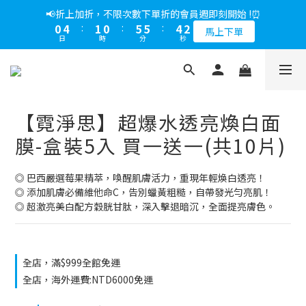
0
0
1
3
3
2
1
5
2
1
6
6
5
2
📢折上加折，不限次數下單折的會員週即刻開始 !⏰
1
3
3
4
6
6
5
2
4
6
6
7
9
9
8
5
📢綁定LINE好友多折500，下單前先綁定⏰
0
2
2
1
0
4
:
1
0
:
5
5
:
4
1
0
2
:
2
3
:
5
5
:
4
1
3
5
5
6
8
8
7
4
馬上下單
多折500
1
1
0
日
時
分
秒
3
0
4
4
3
0
日
時
分
秒
1
1
2
4
4
3
0
2
4
4
5
7
7
6
3
0
0
2
3
3
2
0
0
1
3
3
2
1
3
3
4
6
6
5
2
📢綁定LINE好友多折500，下單前先綁定⏰
1
2
2
1
0
2
2
1
0
2
:
2
3
:
5
5
:
4
1
多折500
0
1
1
0
日
時
分
秒
1
1
0
1
1
2
4
4
3
0
0
0
0
0
0
0
1
3
3
2
【霓淨思】超爆水透亮煥白面
0
2
2
1
1
1
0
膜-盒裝5入 買一送一(共10片)
0
0
◎ 巴西嚴選莓果精萃，喚醒肌膚活力，重現年輕煥白透亮！
◎ 添加肌膚必備維他命C，告別蠟黃粗糙，自帶發光勻亮肌！
◎ 超激亮美白配方穀胱甘肽，深入擊退暗沉，全面提亮膚色。
全店，滿$999全館免運
全店，海外運費:NTD6000免運