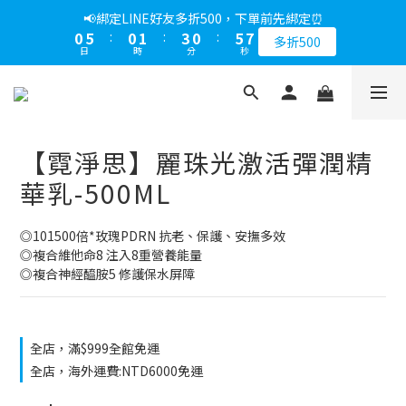
5
6
7
8
5
8
8
9
8
1
1
6
6
1
1
2
2
4
4
1
1
6
6
7
7
📢綁定LINE好友多折500，下單前先綁定⏰
📢綁定LINE好友多折500，下單前先綁定⏰
4
5
6
7
4
9
7
7
8
7
0
0
5
5
:
:
0
0
1
1
:
:
3
3
0
0
:
:
5
5
6
6
3
9
4
5
6
3
8
9
多折500
多折500
6
6
7
9
6
日
日
時
時
分
分
秒
秒
4
4
0
0
2
2
4
4
5
5
2
8
3
4
5
2
7
8
5
5
6
8
5
3
3
1
1
3
3
4
4
1
7
2
3
4
1
6
7
📢折上加折，不限次數下單折的會員週即刻開始 !⏰
4
9
4
5
7
4
9
2
2
0
0
2
2
3
3
0
6
:
1
2
:
3
0
:
5
6
3
8
3
4
6
3
8
9
馬上下單
1
1
1
1
2
2
日
時
分
秒
5
0
1
2
4
5
2
7
2
3
5
2
7
8
0
0
0
0
1
1
4
0
1
3
4
1
6
1
2
4
1
6
7
📢綁定LINE好友多折500，下單前先綁定⏰
【霓淨思】麗珠光激活彈潤精
0
0
3
0
2
3
0
5
:
0
1
:
3
0
:
5
6
多折500
2
1
2
日
時
分
秒
華乳-500ML
4
0
2
4
5
1
0
1
3
1
3
4
0
0
2
0
2
3
◎101500倍*玫瑰PDRN 抗老、保護、安撫多效
1
1
2
◎複合維他命8 注入8重營養能量
0
0
1
◎複合神經醯胺5 修護保水屏障
0
全店，滿$999全館免運
全店，海外運費:NTD6000免運