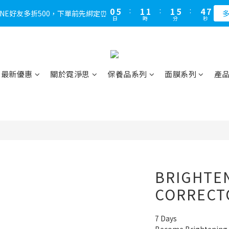
1
6
2
2
2
6
5
7
0
5
:
1
1
:
1
5
:
4
6
LINE好友多折500，下單前先綁定⏰
多
日
時
分
秒
4
0
0
0
4
3
5
3
3
2
4
2
2
1
3
1
1
0
2
0
0
1
最新優惠
關於霓淨思
保養品系列
面膜系列
產
0
BRIGHTE
CORRECT
7 Days