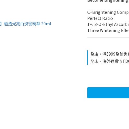
Become Brightening 
C+Brightening Comp
Perfect Ratio : 
1% 3-O-Ethyl Ascorbic
Three Whitening Effec
全店，滿$999全館免
全店，海外運費:NTD