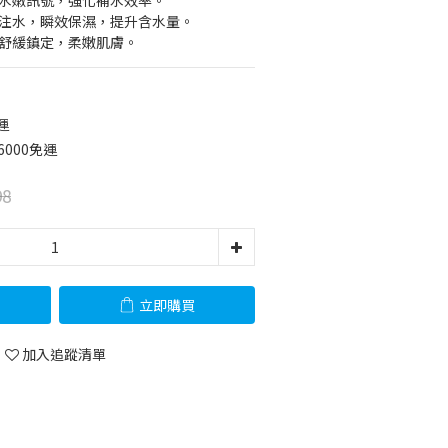
遞水嫩訊號，強化補水效率。
量注水，瞬效保濕，提升含水量。
，舒緩鎮定，柔嫩肌膚。
運
6000免運
98
立即購買
加入追蹤清單