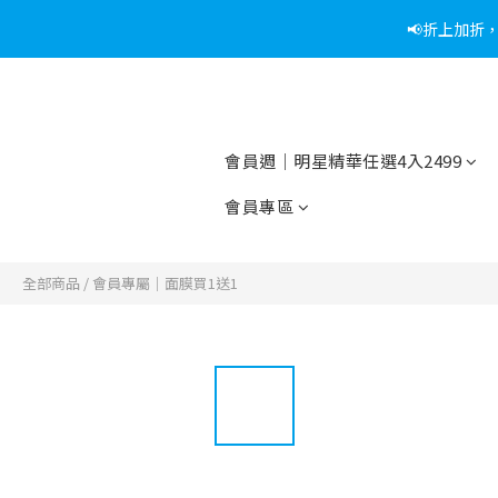
📢折上加折
📢綁定
📢綁定
會員週｜明星精華任選4入2499
會員專區
全部商品
/
會員專屬｜面膜買1送1