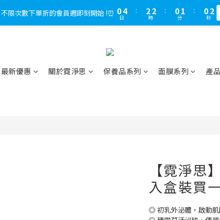
1
4
1
5
2
2
3
3
1
2
1
2
1
2
1
2
3
6
4
4
3
4
3
4
1
0
3
0
4
:
1
:
1
2
2
:
0
:
1
0
1
:
0
:
1
0
1
，不限次數下單折的會員週即刻開始 !⏰
LINE好友多折500，下單前先綁定⏰
多
2
5
3
3
2
3
2
3
0
日
日
時
時
分
分
秒
秒
2
3
0
0
1
1
0
0
0
0
1
4
2
2
1
2
1
2
1
2
0
0
0
3
:
1
1
:
0
1
:
0
1
LINE好友多折500，下單前先綁定⏰
多
0
1
日
時
分
秒
2
0
0
0
0
0
1
0
最新優惠
關於霓淨思
保養品系列
面膜系列
產
【霓淨思】
入盒裝買一
◎ 初乳外泌體，啟動