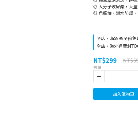
◎ 積雪草活泌球，傳
◎ 大分子玻尿酸，大
◎ 角鯊烷，鎖水防護
全店，滿$999全館免
全店，海外運費:NTD
NT$299
NT$5
數量
加入購物車