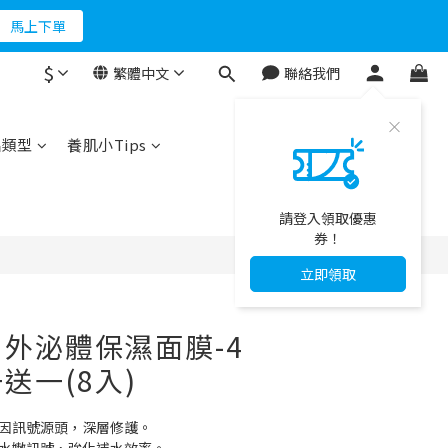
折500
馬上下單
$
繁體中文
聯絡我們
折500
立即購買
品類型
養肌小Tips
請登入領取優惠
券！
立即領取
外泌體保濕面膜-4
送一(8入)
肌因訊號源頭，深層修護。