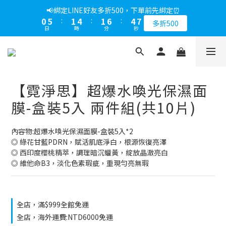
1
6
2
5
2
7
5
7
📢綁定LINE好友多折500，下單前先綁定⏰
0
5
:
1
4
:
1
6
:
4
6
多折500
日
時
分
秒
4
0
3
0
5
3
5
3
2
4
2
4
2
1
3
1
3
1
0
2
0
2
0
1
1
【霓淨思】超爆水喚光保濕面
0
0
膜-盒裝5入 兩件組(共10片)
內容物:超爆水喚光保濕面膜-盒裝5入*2
◎ 綠花甘藍PDRN，賦活肌底淨白，根源恢復亮澤
◎ 西印度櫻桃精萃，調理暗沉蠟黃，綻放晶澈亮白
◎ 維他命B3，淡化色素瑕疵，重現勻亮無瑕
全店，滿$999全館免運
全店，海外運費:NTD6000免運