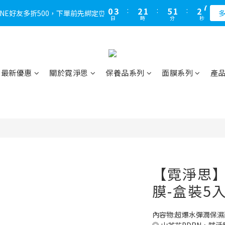
1
4
3
2
6
2
3
6
2
1
0
4
0
1
4
1
6
1
9
6
2
3
6
3
6
5
4
8
4
5
8
0
3
:
2
1
:
5
1
:
2
5
1
0
3
0
3
LINE好友多折500，下單前先綁定⏰
多
0
5
:
0
8
:
5
1
:
2
5
，不限次數下單折的會員週即刻開始 !⏰
2
5
4
3
7
3
4
7
日
時
分
秒
2
1
0
4
0
1
4
0
2
2
日
時
分
秒
4
7
4
0
1
4
1
4
3
2
6
2
3
6
1
0
3
0
3
1
1
3
6
3
0
3
0
3
:
2
1
:
5
1
:
2
5
0
2
2
LINE好友多折500，下單前先綁定⏰
0
0
多
2
5
2
2
日
時
分
秒
2
1
0
4
0
1
4
1
1
1
4
1
1
1
0
3
0
3
0
0
0
3
0
0
最新優惠
關於霓淨思
保養品系列
面膜系列
產
0
2
2
2
1
1
1
0
0
0
【霓淨思
膜-盒裝5入
內容物:超爆水彈潤保濕