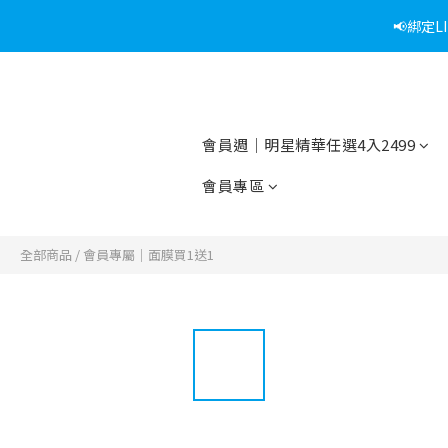
📢綁定
📢折上加折
📢綁定
會員週｜明星精華任選4入2499
會員專區
全部商品
/
會員專屬｜面膜買1送1