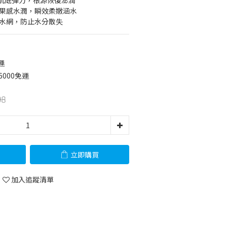
活肌底彈力，根源恢復澎潤
入果感水潤，瞬效柔嫩涵水
鎖水網，防止水分散失
運
6000免運
98
立即購買
加入追蹤清單