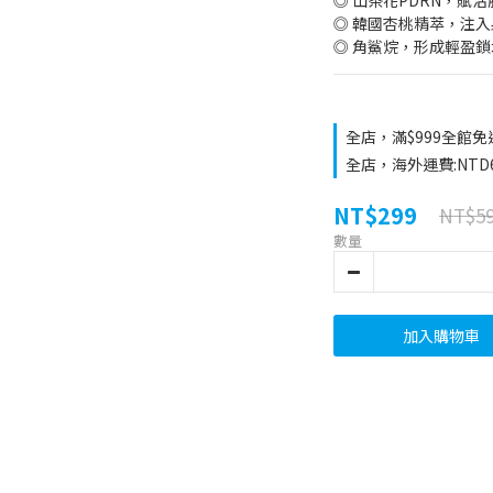
◎ 山茶花PDRN，賦
◎ 韓國杏桃精萃，注
◎ 角鯊烷，形成輕盈
全店，滿$999全館免
全店，海外運費:NTD
NT$299
NT$5
數量
加入購物車