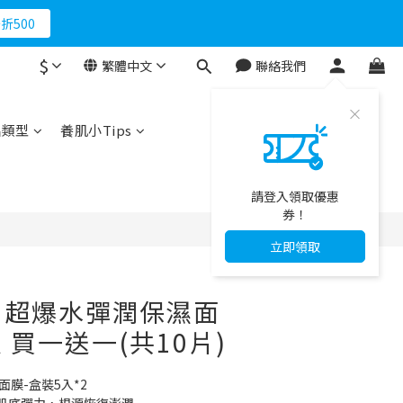
折500
馬上下單
$
繁體中文
聯絡我們
立即購買
折500
品類型
養肌小Tips
請登入領取優惠
券！
立即領取
】超爆水彈潤保濕面
 買一送一(共10片)
面膜-盒裝5入*2