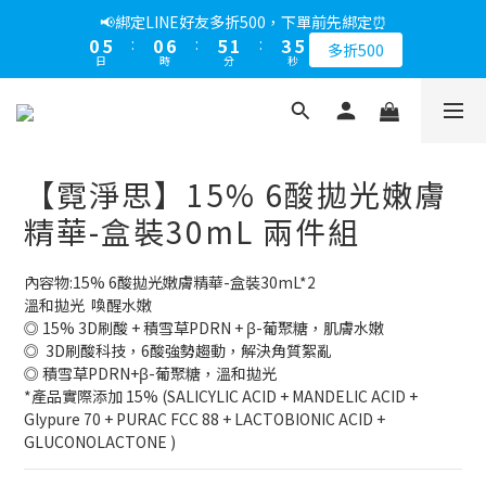
1
6
1
7
6
2
4
5
📢綁定LINE好友多折500，下單前先綁定⏰
0
5
:
0
6
:
5
1
:
3
4
多折500
日
時
分
秒
4
5
4
0
2
3
3
4
3
1
2
2
3
2
0
1
1
2
1
0
0
1
0
【霓淨思】15% 6酸拋光嫩膚
0
精華-盒裝30mL 兩件組
內容物:15% 6酸拋光嫩膚精華-盒裝30mL*2
溫和拋光  喚醒水嫩
◎ 15% 3D刷酸 + 積雪草PDRN + β-葡聚糖，肌膚水嫩
◎  3D刷酸科技，6酸強勢趨動，解決角質絮亂
◎ 積雪草PDRN+β-葡聚糖，溫和拋光
*產品實際添加 15% (SALICYLIC ACID + MANDELIC ACID + 
Glypure 70 + PURAC FCC 88 + LACTOBIONIC ACID + 
GLUCONOLACTONE )