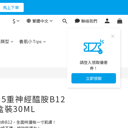
折500
馬上下單
$
繁體中文
聯絡我們
折500
立即購買
品類型
養肌小Tips
請登入領取優惠
券！
立即領取
5重神經醯胺B12
盒裝30ML
命B12，全面呵護每一寸肌膚！