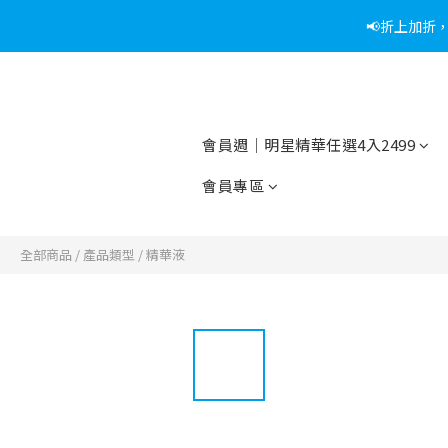
📢折上加折
📢綁定
📢綁定
會員週｜明星精華任選4入2499
會員專區
全部商品
/
產品類型
/
精華液