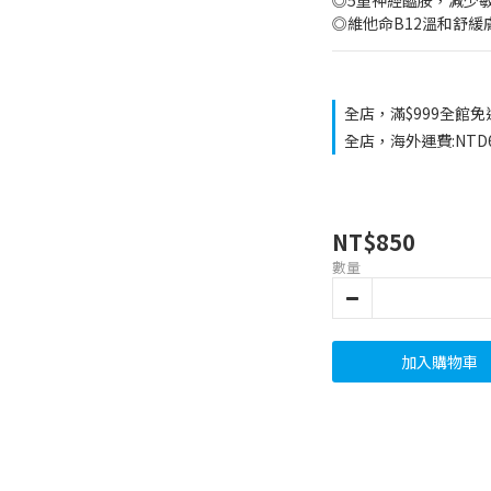
◎5重神經醯胺，減少
◎維他命B12溫和舒
全店，滿$999全館免
全店，海外運費:NTD
NT$850
數量
加入購物車