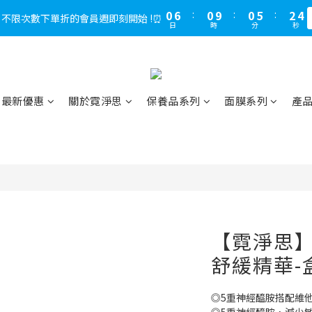
1
5
1
7
3
3
1
1
6
1
6
3
4
3
4
3
7
5
5
3
8
5
6
2
0
0
3
0
1
0
4
0
6
:
2
:
2
0
9
:
0
:
5
0
5
:
2
:
3
2
3
，不限次數下單折的會員週即刻開始 !⏰
LINE好友多折500，下單前先綁定⏰
多
2
6
4
4
2
7
4
5
1
2
0
日
日
時
時
分
分
秒
秒
3
5
1
1
8
4
4
1
2
1
2
1
5
3
3
1
6
3
4
0
1
2
4
0
0
7
3
3
0
1
0
1
0
4
:
2
2
:
0
5
:
2
3
LINE好友多折500，下單前先綁定⏰
0
多
1
3
6
2
2
0
0
日
時
分
秒
3
1
1
4
1
2
0
2
5
1
1
2
0
0
3
0
1
1
4
0
0
1
2
0
最新優惠
關於霓淨思
保養品系列
面膜系列
產
0
3
0
1
2
0
1
0
【霓淨思】
舒緩精華-
◎5重神經醯胺搭配維他