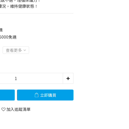
敏感不適，增強保護力！
緩膚況，維持健康狀態！
運
6000免運
查看更多
立即購買
加入追蹤清單