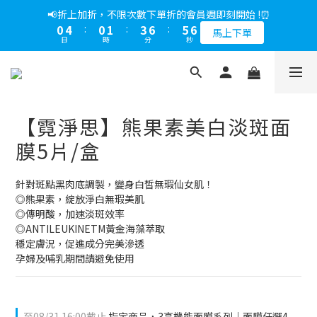
5
7
6
9
8
0
2
1
4
3
4
1
3
2
5
4
7
6
7
1
5
1
2
4
7
6
7
📢綁定LINE好友多折500，下單前先綁定⏰
📢折上加折，不限次數下單折的會員週即刻開始 !⏰
4
6
5
8
7
9
1
0
3
2
3
0
2
:
1
4
:
3
6
:
5
6
0
4
:
0
1
:
3
6
:
5
6
多折500
3
5
4
7
6
9
8
9
馬上下單
0
2
1
2
日
時
分
秒
日
時
分
秒
1
0
3
2
5
4
5
3
0
2
5
4
5
2
4
3
6
5
8
7
8
1
0
1
0
2
1
4
3
4
2
1
4
3
4
1
3
2
5
4
7
6
7
📢綁定LINE好友多折500，下單前先綁定⏰
0
0
1
0
3
2
3
1
0
3
2
3
0
2
:
1
4
:
3
6
:
5
6
多折500
0
2
1
2
0
2
1
2
日
時
分
秒
1
0
3
2
5
4
5
1
1
0
0
1
1
0
2
1
4
3
4
【霓淨思】熊果素美白淡斑面
0
0
0
0
1
0
3
2
3
0
2
1
2
膜5片/盒
1
0
1
0
0
針對斑點黑肉底調製，變身白皙無瑕仙女肌！
◎熊果素，綻放淨白無瑕美肌
◎傳明酸，加速淡斑效率
◎ANTILEUKINETM黃金海藻萃取
穩定膚況，促進成分完美滲透
孕婦及哺乳期間請避免使用
至
08/31 16:00
截止
指定商品，3高機能面膜系列｜面膜任選4