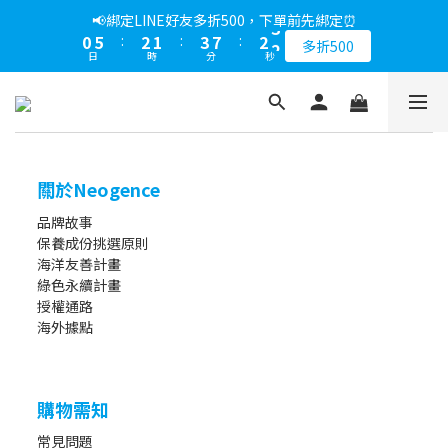
1
6
3
2
4
8
3
3
📢綁定LINE好友多折500，下單前先綁定⏰
0
5
:
2
1
:
3
7
:
2
2
多折500
日
時
分
秒
4
1
0
2
6
1
1
3
0
1
5
0
0
2
0
4
1
3
0
2
1
關於Neogence
0
品牌故事
保養成份挑選原則
海洋友善計畫
綠色永續計畫
授權通路
海外據點
購物需知
常見問題