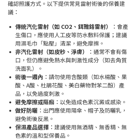
確認照護方式。以下提供常見雷射術後的保養建
議：
傳統汽化雷射（如 CO2、鉺雅鉻雷射）
：會產
生傷口，應使用人工皮等防水敷料保護；建議
用濕毛巾「點壓」清潔，避免摩擦。
非汽化雷射（如皮秒、淨膚）
：通常不會有傷
口，但仍應避免熱水與刺激性成分（如去角質
洗面乳）。
術後一週內
：請勿使用含酸類（如水楊酸、果
酸、A酸、杜鵑花酸、美白藥物對苯二酚）產
品，以免過度刺激。
避免摩擦或摳痂
：以免造成色素沉澱或感染。
做好防曬
：出門應使用陽傘、帽子及防曬乳，
避免術後反黑。
保濕產品選擇
：建議使用無酒精、無香精、無
色素的溫和型保養品。