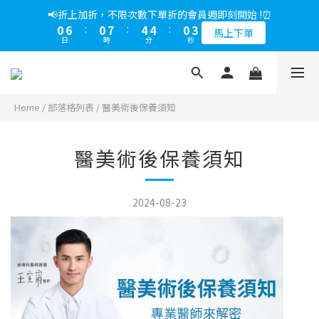
5
9
7
5
9
9
5
7
2
0
2
2
0
1
5
3
1
5
5
1
3
1
7
1
8
5
5
1
3
📢綁定LINE好友多折500，下單前先綁定⏰
📢折上加折，不限次數下單折的會員週即刻開始 !⏰
4
8
6
4
8
8
4
6
1
1
1
0
4
:
2
0
:
4
4
:
0
2
0
6
:
0
7
:
4
4
:
0
2
多折500
3
7
5
3
7
7
3
5
馬上下單
0
0
0
日
時
分
秒
日
時
分
秒
3
1
3
3
1
5
6
3
3
1
2
6
4
2
6
6
2
4
2
0
2
2
0
4
5
2
2
0
1
5
3
1
5
5
1
3
📢綁定LINE好友多折500，下單前先綁定⏰
1
1
1
3
4
1
1
0
4
:
2
0
:
4
4
:
0
2
多折500
0
0
0
2
3
0
0
日
時
分
秒
3
1
3
3
1
1
2
Home
/
部落格列表
/
醫美術後保養須知
2
0
2
2
0
0
1
1
1
1
0
0
0
0
醫美術後保養須知
2024-08-23