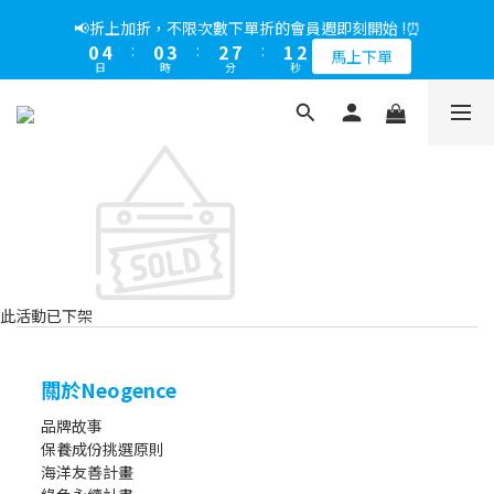
5
7
6
7
6
7
0
4
0
5
0
1
3
2
7
3
8
2
3
1
5
1
4
3
8
2
3
📢綁定LINE好友多折500，下單前先綁定⏰
📢折上加折，不限次數下單折的會員週即刻開始 !⏰
4
6
5
6
5
6
3
4
0
2
:
1
6
:
2
7
:
1
2
0
4
:
0
3
:
2
7
:
1
2
多折500
3
5
4
9
5
4
5
馬上下單
2
3
日
時
分
秒
日
時
分
秒
1
0
5
1
6
0
1
3
2
1
6
0
1
2
4
3
8
4
9
3
4
1
2
0
4
0
5
0
2
1
0
5
0
1
3
2
7
3
8
2
3
📢綁定LINE好友多折500，下單前先綁定⏰
0
1
3
4
1
0
4
0
2
:
1
6
:
2
7
:
1
2
多折500
0
2
3
0
3
日
時
分
秒
1
0
5
1
6
0
1
1
2
2
0
4
0
5
0
0
1
1
3
4
0
0
2
3
1
2
0
1
0
此活動已下架
關於Neogence
品牌故事
保養成份挑選原則
海洋友善計畫