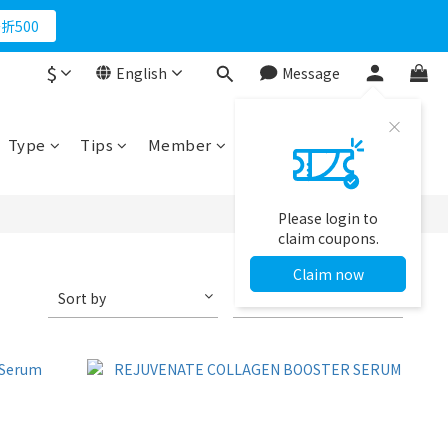
折500
折500
$
English
Message
馬上下單
折500
Type
Tips
Member
Please login to
claim coupons.
Claim now
Sort by
48 Items per page