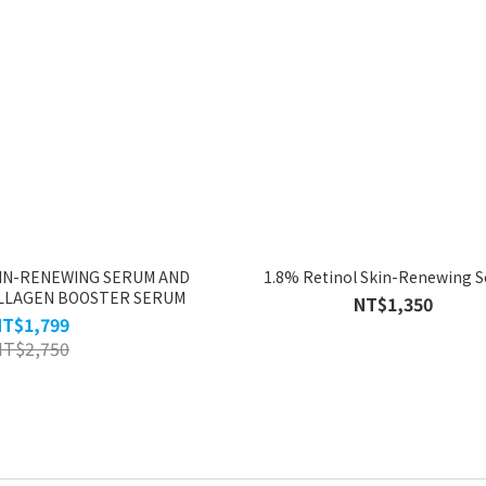
KIN-RENEWING SERUM AND
1.8% Retinol Skin-Renewing 
LLAGEN BOOSTER SERUM
NT$1,350
NT$1,799
NT$2,750