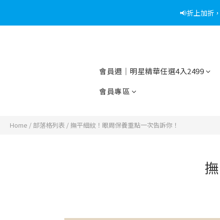
📢折上加折
📢綁定
📢綁定
會員週｜明星精華任選4入2499
會員專區
Home
/
部落格列表
/
撫平細紋！眼周保養重點一次告訴你！
撫