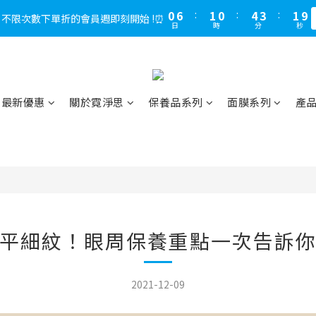
1
5
3
4
5
4
2
3
7
5
6
7
6
4
7
2
0
1
2
1
9
0
6
:
1
0
:
4
3
:
1
9
0
4
:
2
3
:
4
3
:
1
，不限次數下單折的會員週即刻開始 !⏰
2
6
4
5
6
5
3
LINE好友多折500，下單前先綁定⏰
多
6
1
0
1
0
日
時
分
秒
8
5
0
3
2
0
日
時
分
秒
8
3
1
2
3
2
0
1
5
3
4
5
4
2
5
0
0
7
4
2
1
7
2
0
1
2
1
9
0
4
:
2
3
:
4
3
:
1
4
LINE好友多折500，下單前先綁定⏰
多
6
3
1
0
日
時
分
秒
6
1
0
1
0
8
3
1
2
3
2
0
3
5
2
0
5
0
0
7
2
0
1
2
1
2
4
1
4
6
1
0
1
0
1
最新優惠
關於霓淨思
保養品系列
面膜系列
產
3
0
3
5
0
0
0
2
2
4
1
1
3
0
0
2
1
0
平細紋！眼周保養重點一次告訴
2021-12-09