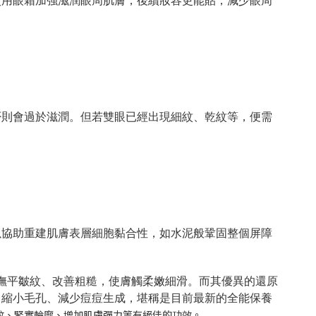
使用眼霜加強滋潤眼周肌膚，後續妝容更能貼，減少眼周
否則會過於滋潤。但若雙眼已經出現細紋、乾紋等，便需
以協助重建肌膚表層細胞黏合性，如水泥般鞏固整個屏障
撫平皺紋、改善粗糙，使膚觸柔嫩細滑。而其優異的還原
、縮小毛孔、減少痘痘生成，堪稱是目前最新的全能保養
紋、緊實輪廓、增加肌膚彈力等有絕佳的功效。