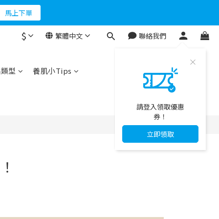
馬上下單
折500
$
折500
繁體中文
聯絡我們
品類型
養肌小Tips
請登入領取優惠
券！
立即領取
你！