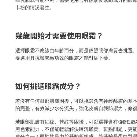
靠乳霜就可能不夠，需要使用含有撫紋及緊緻成分的眼
卡粉的情況發生。
幾歲開始才需要使用眼霜？
選擇眼霜不應該由年齡而分，而是依照眼部膚質去挑選
要選用具抗皺緊緻功效的眼霜才能對症下藥。
如何挑選眼霜成分？
若沒有任何眼部肌膚困擾，可以挑選含有
神經醯胺的
基
的完整，有效減少水分流失，強化皮膚自我防禦力，修
植物性類
若眼部肌膚有細紋、乾紋等困擾，可以選擇含有
黑色素能力，不僅能輕鬆解決暗沉蠟黃、斑點問題，更
成分之一！而胜肽是由胺基酸所組成，胺基酸是蛋白質