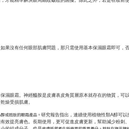
霜，才能精準解決眼周細紋皺紋的困擾。除此之外，若是在妝前
。如果沒有任何眼部肌膚問題，那只需使用基本保濕眼霜即可，
本保濕眼霜。
神經醯胺
是皮膚表皮角質層原本就存在的物質，可
復乾燥受損肌膚。
A醇或胜肽的眼霜產品。
研究報告指出，連續使用植物性類A醇可以
能有效提亮膚色。長期使用，更可促進皮膚更新，幫助減少粉刺
皮膚抵禦老化所需要的重要養分。胜肽在撫平皺
最小的組成分子，也是