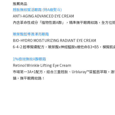
推薦商品
胜肽撫紋賦活眼霜 (特A級熨斗)
ANTI-AGING ADVANCED EYE CREAM
內含革命性成分「植物性類A醇」，精準撫平眼周紋路，全方位
玻尿酸超導潤澤亮眼霜
BIO-HYDRO MOISTURIZING RADIANT EYE CREAM
6-4-2 超導擬膚配方，玻尿酸x神經醯胺x維他命B3+B5
1%極效撫紋A醇眼霜
Retinol Wrinkle Lifting Eye Cream
市場第一3A+1配方，結合三重胜肽、Urbluray™苜藍茵
鎮，撫平眼周紋路！