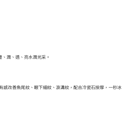
現豐、潤、透、亮水潤光采。
亮！有感改善魚尾紋、眼下細紋、淚溝紋，配合冷瓷石按摩，一秒冰