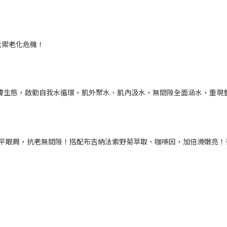
抵禦老化危機！
，模擬肌膚生態，啟動自我水循環，肌外聚水、肌內汲水，無間隙全面涵水，重
萃取，激平眼周，抗老無間隙！搭配布吉納法索野菊萃取、咖啡因，加倍滑嫩