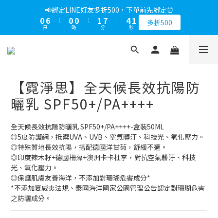
1
7
1
1
2
8
5
2
📢綁定LINE好友多折500，下單前先綁定⏰
0
6
:
0
0
:
1
7
:
4
1
多折500
日
時
分
秒
5
0
6
3
0
4
5
2
3
4
1
2
3
0
1
2
【霓淨思】全天候長效抗陽防
0
1
0
曬乳 SPF50+/PA++++
全天候長效抗陽防曬乳 SPF50+/PA++++-盒裝50ML
◎5度防護網，抵禦UVA、UVB、空氣髒汙、科技光、氧化壓力。
◎特殊質地長效抗陽，搭配德國洋甘菊，舒緩不適。
◎印度辣木籽+德國柵藻+澳洲卡卡杜李，對抗空氣髒汙、科技
光、氧化壓力。
◎保護肌膚友善海洋，不添加對珊瑚危害成分*
*不添加夏威夷法規、泰國海洋國家公園管理公告認定對珊瑚危害
之防曬成分。