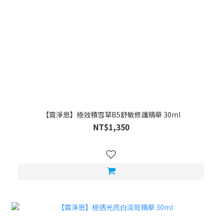
【霓淨思】極效積雪草B5舒敏修護精華 30ml
NT$1,350