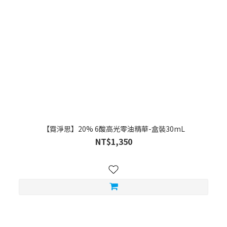
【霓淨思】20% 6酸高光零油精華-盒裝30mL
NT$1,350