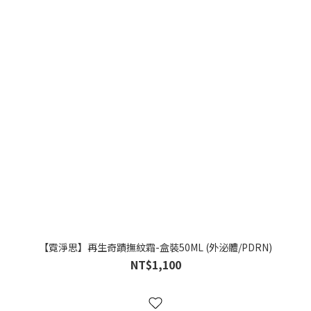
【霓淨思】再生奇蹟撫紋霜-盒裝50ML (外泌體/PDRN)
NT$1,100