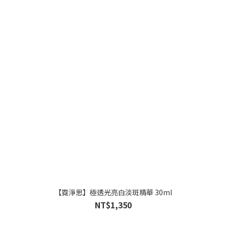
【霓淨思】極透光亮白淡斑精華 30ml
NT$1,350