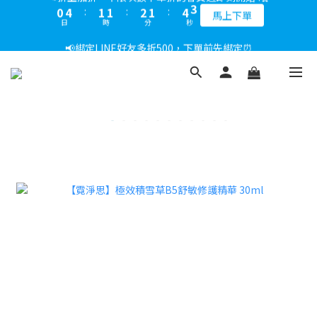
5
9
6
6
7
6
9
3
3
8
8
8
9
6
9
1
1
4
4
1
1
1
1
3
3
2
2
5
5
📢綁定LINE好友多折500，下單前先綁定⏰
📢綁定LINE好友多折500，下單前先綁定⏰
4
8
5
5
6
5
8
2
2
7
7
7
9
8
5
8
0
0
3
3
:
:
0
0
0
0
:
:
2
2
1
1
:
:
4
4
3
7
4
4
5
4
7
多折500
多折500
1
1
6
9
6
6
8
7
4
日
日
時
時
分
分
秒
秒
7
2
2
1
1
0
0
3
3
2
6
3
3
4
3
6
0
0
5
8
5
5
7
6
9
3
6
1
1
0
0
2
2
1
5
2
2
3
2
5
📢折上加折，不限次數下單折的會員週即刻開始 !⏰
4
7
4
4
6
5
8
2
5
0
0
1
1
0
4
:
1
1
:
2
1
:
4
3
6
3
3
5
4
7
馬上下單
1
4
0
0
日
時
分
秒
3
0
0
1
0
3
2
5
2
2
4
3
6
0
3
2
0
2
1
4
1
1
3
2
5
📢綁定LINE好友多折500，下單前先綁定⏰
2
1
1
0
3
:
0
0
:
2
1
:
4
多折500
1
0
0
日
時
分
秒
2
1
0
3
0
1
0
2
0
1
0