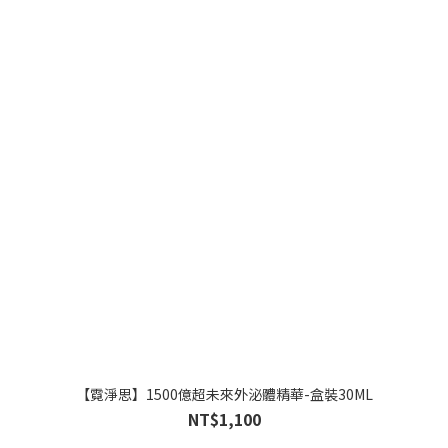
【霓淨思】1500億超未來外泌體精華-盒裝30ML
NT$1,100