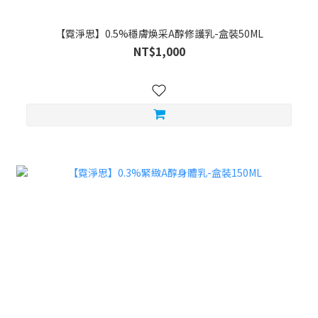
【霓淨思】0.5%穩膚煥采A醇修護乳-盒裝50ML
NT$1,000