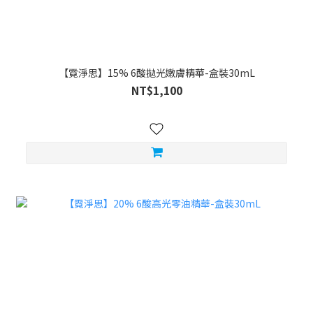
【霓淨思】15% 6酸拋光嫩膚精華-盒裝30mL
NT$1,100