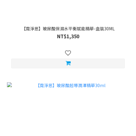
【霓淨思】玻尿酸保濕水平衡賦能精華-盒裝30ML
NT$1,350