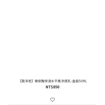
【霓淨思】玻尿酸保濕水平衡滲透乳-盒裝50ML
NT$850