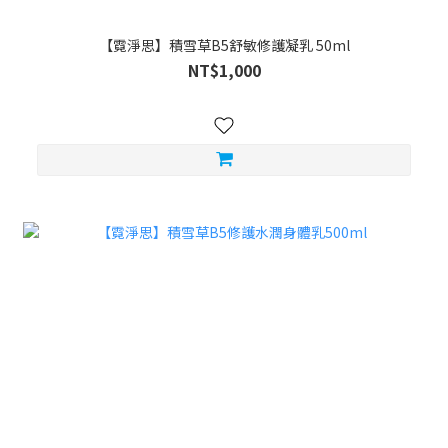
【霓淨思】積雪草B5舒敏修護凝乳 50ml
NT$1,000