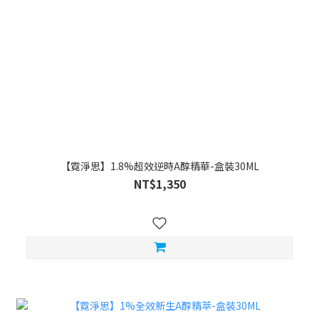
【霓淨思】1.8%超效逆時A醇精華-盒裝30ML
NT$1,350