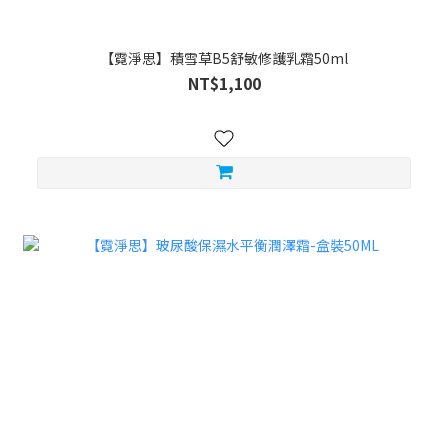
【霓淨思】積雪草B5舒敏修護乳霜50ml
NT$1,100