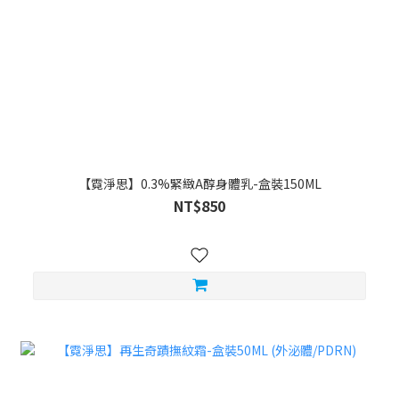
【霓淨思】0.3%緊緻A醇身體乳-盒裝150ML
NT$850