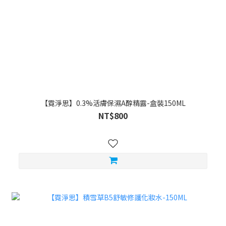
【霓淨思】0.3%活膚保濕A醇精露-盒裝150ML
NT$800