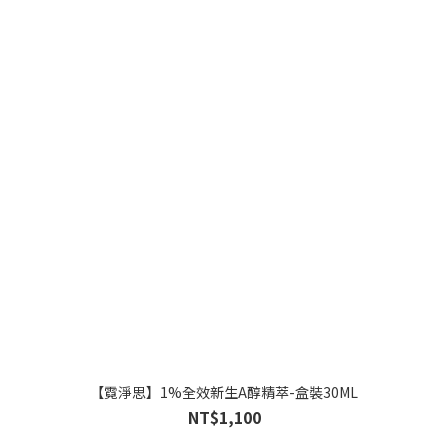
【霓淨思】1%全效新生A醇精萃-盒裝30ML
NT$1,100