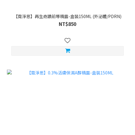
【霓淨思】再生奇蹟前導精露-盒裝150ML (外泌體/PDRN)
NT$850