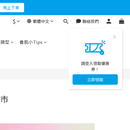
折500
馬上下單
$
繁體中文
聯絡我們
折500
品類型
養肌小Tips
請登入領取優惠
券！
立即領取
上市