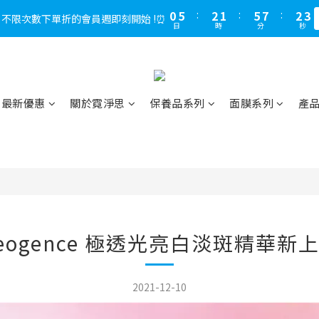
1
5
1
6
2
1
3
2
6
8
6
8
3
3
3
3
3
7
4
3
8
5
5
2
3
5
0
0
0
4
0
5
:
1
:
0
2
1
:
5
:
7
5
7
:
2
:
2
2
2
，不限次數下單折的會員週即刻開始 !⏰
LINE好友多折500，下單前先綁定⏰
多
2
6
3
2
7
9
4
4
1
2
4
日
日
時
時
分
分
秒
秒
3
4
0
1
0
4
6
4
6
1
1
1
1
1
5
2
1
6
8
3
3
0
1
3
2
3
0
3
5
3
5
0
0
0
0
0
4
:
1
0
:
5
7
:
2
2
LINE好友多折500，下單前先綁定⏰
0
2
多
1
2
2
4
2
4
日
時
分
秒
3
0
4
6
1
1
1
0
1
1
3
1
3
2
3
5
0
0
0
0
0
2
0
2
1
2
4
最新優惠
關於霓淨思
保養品系列
面膜系列
產
1
1
0
1
3
0
0
0
2
1
0
eogence 極透光亮白淡斑精華新
2021-12-10