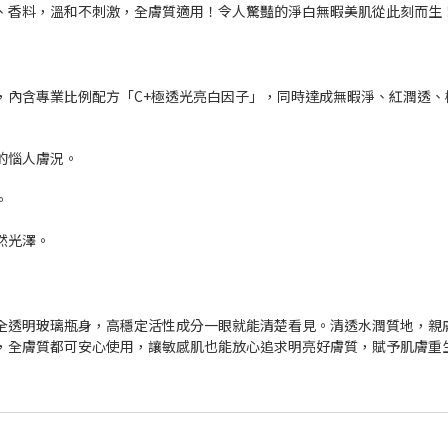
、香料，溫和不刺激，全膚質適用！令人驚豔的淨白無暇美肌從此刻而生
，內含專業比例配方「C+極透光亮白因子」，同時達成無暇淨、紅潤透
的惱人膚況。
。
然光澤。
全透明玻璃瓶身，高穩定活性成分一眼就能清楚看見。清透水潤質地，親
，全膚質都可安心使用，讓敏感肌也能放心追求明亮好膚質，賦予肌膚重