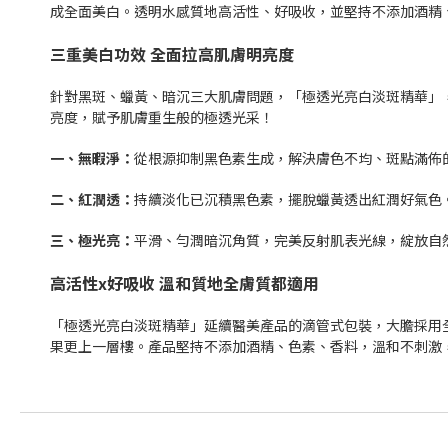
成全面美白。透明水感質地高活性、好吸收，並堅持不添加酒精
三重美白功效 全面拉高肌膚明亮度
針對黑斑、蠟黃、暗沉三大肌膚問題，「極透光亮白淡斑精華」
亮度，賦予肌膚重生般的極透光采！
一、無暇淨：
從根源抑制黑色素生成，解決膚色不均、斑點滿佈
二、紅潤透：
持續淡化已沉積黑色素，擺脫蠟黃透出紅潤好氣色
三、極光亮：
平滑、勻潤暗沉角質，完美反射肌表光線，綻放自
高活性x好吸收 溫和質地全膚質都適用
「極透光亮白淡斑精華」延續醫美產品的滴管式包裝，大膽採用
果更上一層樓。產品堅持不添加酒精、色素、香料，溫和不刺激