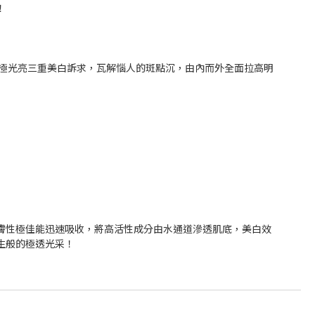
！
、極光亮三重美白訴求，瓦解惱人的斑點沉，由內而外全面拉高明
膚性極佳能迅速吸收，將高活性成分由水通道滲透肌底，美白效
生般的極透光采！