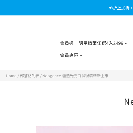
📢折上加折
📢綁定
📢綁定
會員週｜明星精華任選4入2499
會員專區
Home
/
部落格列表
/
Neogence 極透光亮白淡斑精華新上市
N