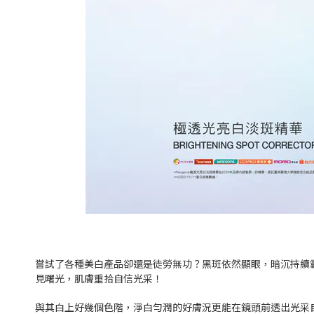
嘗試了各種美白產品卻還是徒勞無功？黑斑依然顯眼，暗沉持續霸
見曙光，肌膚重拾自信光采！
與其白上好幾個色階，淨白勻潤的好膚況更能在鏡頭前透出光采自