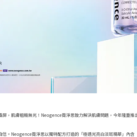
屏，肌膚粗糙無光！Neogence霓淨思致力解決肌膚問題，今年隆重
信。Neogence霓淨思以獨特配方打造的「極透光亮白淡斑精華」內含