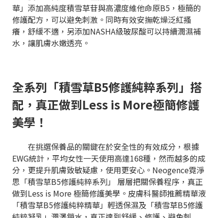
華」添加高純度積雪草苷與高濃度維他命原B5，極簡的
修護配方，可以避免刺激。同時有效安撫乾燥泛紅搔
癢，舒緩不適，另添加NASHA級玻尿酸可以持續潤濕補
水，讓肌膚水嫩透亮。
全系列「積雪草B5修護純粹系列」搭
配，真正做到Less is More極簡修護
美學！
在挑選保養品的關鍵在於安全性的有效成分，根據
EWG統計，平均女性一天使用高達168種，然而越多的成
分，更提升肌膚致敏疑慮，使用更安心。Neogence霓淨
思「積雪草B5修護純粹系列」 層層把關保養程序，真正
做到Less is More 極簡修護美學。皮膚科醫師推薦精華液
「積雪草B5修護純粹精華」輕透保濕及「積雪草B5修護
純粹凝乳」潤澤鎖水，真正達到舒緩、修護、避免刺