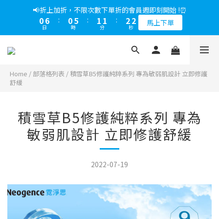
5
9
6
6
6
7
7
2
6
0
0
1
5
2
9
2
2
3
3
1
7
1
6
2
2
3
3
📢綁定LINE好友多折500，下單前先綁定⏰
📢折上加折，不限次數下單折的會員週即刻開始 !⏰
4
8
5
5
5
6
6
1
5
0
4
:
1
8
:
1
1
:
2
2
0
6
:
0
5
:
1
1
:
2
2
多折500
3
7
4
4
4
5
5
馬上下單
0
4
日
時
分
秒
日
時
分
秒
3
0
7
0
0
1
1
5
4
0
0
1
1
2
6
3
3
3
4
4
3
2
6
0
0
4
3
0
0
1
5
2
9
2
2
3
3
📢綁定LINE好友多折500，下單前先綁定⏰
2
1
5
3
2
0
4
:
1
8
:
1
1
:
2
2
多折500
1
0
4
2
1
日
時
分
秒
3
0
7
0
0
1
1
0
1
0
3
Home
/
部落格列表
/
積雪草B5修護純粹系列 專為敏弱肌設計 立即修護
2
6
0
0
舒緩
0
2
1
5
1
0
4
0
3
積雪草B5修護純粹系列 專為
2
敏弱肌設計 立即修護舒緩
1
0
2022-07-19