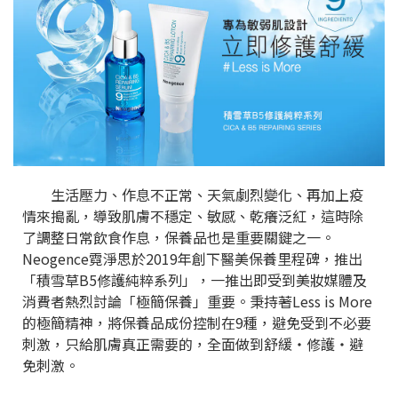
生活壓力、作息不正常、天氣劇烈變化、再加上疫
情來搗亂，導致肌膚不穩定、敏感、乾癢泛紅，這時除
了調整日常飲食作息，保養品也是重要關鍵之一。
Neogence霓淨思於2019年創下醫美保養里程碑，推出
「積雪草B5修護純粹系列」，一推出即受到美妝媒體及
消費者熱烈討論「極簡保養」重要。秉持著Less is More
的極簡精神，將保養品成份控制在9種，避免受到不必要
刺激，只給肌膚真正需要的，全面做到舒緩・修護・避
免刺激。