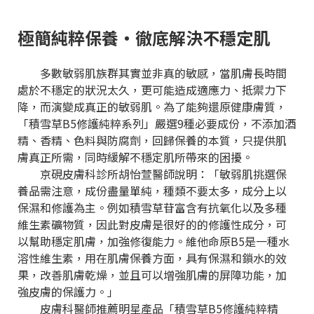
極簡純粹保養・徹底解決不穩定肌
多數敏弱肌族群其實並非真的敏感，當肌膚長時間
處於不穩定的狀況太久，更可能造成適應力、抵禦力下
降，而演變成真正的敏弱肌。為了能夠還原健康膚質，
「積雪草B5修護純粹系列」嚴選9種必要成份，不添加酒
精、香精、色料與防腐劑，回歸保養的本質，只提供肌
膚真正所需，同時緩解不穩定肌所帶來的困擾。
京硯皮膚科診所胡怡萱醫師說明：「敏弱肌挑選保
養品需注意，成份盡量單純，種類不要太多，成分上以
保濕和修護為主。例如積雪草苷富含有抗氧化以及多種
維生素礦物質，因此對皮膚是很好的的修護性成分，可
以幫助穩定肌膚，加強修復能力。維他命原B5是一種水
溶性維生素，用在肌膚保養方面，具有保濕和鎖水的效
果，改善肌膚乾燥，並且可以增強肌膚的屏障功能，加
強皮膚的保護力。」
皮膚科醫師推薦明星產品「積雪草B5修護純粹精