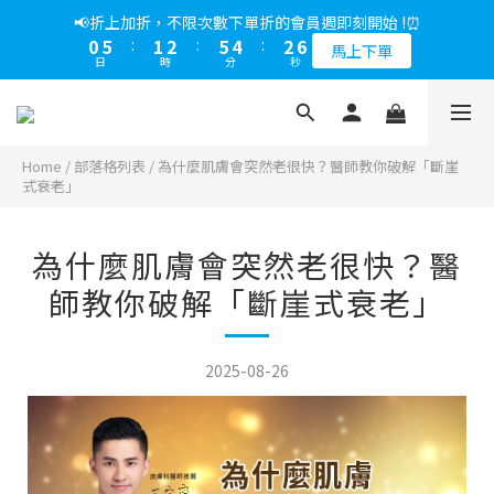
5
9
5
6
9
7
2
3
2
0
3
1
5
1
2
6
5
3
6
1
6
2
3
6
5
3
6
📢綁定LINE好友多折500，下單前先綁定⏰
📢折上加折，不限次數下單折的會員週即刻開始 !⏰
4
8
4
5
9
8
6
9
1
2
1
2
0
4
:
0
1
:
5
4
:
2
5
0
5
:
1
2
:
5
4
:
2
5
多折500
3
7
3
4
8
7
5
8
馬上下單
0
1
0
1
日
時
分
秒
日
時
分
秒
3
0
4
3
1
4
4
0
1
4
3
1
4
2
6
2
3
7
6
4
7
0
0
2
3
2
0
3
3
0
3
2
0
3
1
5
1
2
6
5
3
6
📢綁定LINE好友多折500，下單前先綁定⏰
1
2
1
2
2
2
1
2
0
4
:
0
1
:
5
4
:
2
5
多折500
0
1
0
1
1
1
0
1
日
時
分
秒
3
0
4
3
1
4
0
0
0
0
0
Home
/
部落格列表
/
為什麼肌膚會突然老很快？醫師教你破解「斷崖
2
3
2
0
3
式衰老」
1
2
1
2
0
1
0
1
0
0
為什麼肌膚會突然老很快？醫
師教你破解「斷崖式衰老」
2025-08-26