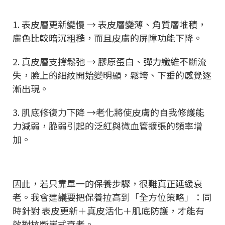
1. 表皮層更新變慢 → 表皮層變薄、角質層堆積，
膚色比較暗沉粗糙，而且皮膚的屏障功能下降。
2. 真皮層支撐鬆弛 → 膠原蛋白、彈力纖維不斷流
失，臉上的細紋開始變明顯，鬆垮、下垂的感覺逐
漸出現。
3. 肌底修復力下降 →老化將使皮膚的自我修護能
力減弱，脆弱引起的泛紅與微血管擴張的頻率增
加。
因此，若只靠單一的保養步驟，很難真正延緩衰
老。我會建議要把保養拉高到「全方位策略」：同
時針對 表皮更新＋真皮活化＋肌底防護，才能有
效對抗斷崖式衰老。