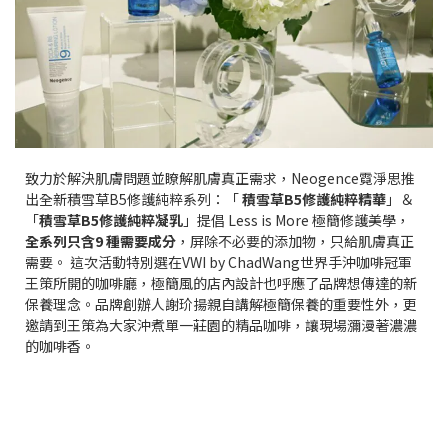
致力於解決肌膚問題並瞭解肌膚真正需求，Neogence霓淨思推
出全新積雪草B5修護純粹系列：「
積雪草B5修護純粹精華
」＆
「
積雪草B5修護純粹凝乳
」提倡 Less is More 極簡修護美學，
全系列只含9 種需要成分
，屏除不必要的添加物，只給肌膚真正
需要。 這次活動特別選在VWI by ChadWang世界手沖咖啡冠軍
王策所開的咖啡廳，極簡風的店內設計也呼應了品牌想傳達的新
保養理念。品牌創辦人謝玠揚親自講解極簡保養的重要性外，更
邀請到王策為大家沖煮單一莊園的精品咖啡，讓現場瀰漫著濃濃
的咖啡香。