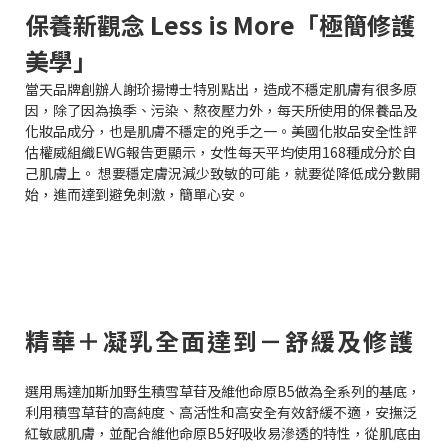
保養新觀念 Less is More「極簡修護
美學」
當天品牌創辦人謝玠揚博士特別點出，造成不穩定肌膚有很多原
因，除了因為換季、污染、熬夜壓力外，每天所使用的保養品及
化妝品成分，也是肌膚不穩定的兇手之一。美國化妝品安全性評
估權威組織EWG報告更顯示，女性每天平均使用168種成分於自
己肌膚上。 想要穩定膚況減少致敏的可能，就要從降低成分數開
始，進而達到避免刺激，簡單心安。
精華＋凝乳全面達到－舒緩及修護
選用馬達加斯加野生積雪草苷及維他命原B5做為全系列的基底，
利用積雪草苷的高純度、高活性和高安全有效舒緩不適，安撫泛
紅敏感肌膚，並配合維他命原B5好吸收易滲透的特性，從肌底由