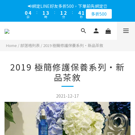
5
5
5
6
7
9
6
8
9
9
9
1
1
5
5
2
2
4
4
2
2
3
3
5
5
2
2
📢綁定LINE好友多折500，下單前先綁定⏰
📢綁定LINE好友多折500，下單前先綁定⏰
4
4
4
5
6
8
5
7
8
8
9
8
0
0
4
4
:
:
1
1
3
3
:
:
1
1
2
2
:
:
4
4
1
1
3
9
3
3
4
5
7
4
多折500
多折500
6
7
9
7
8
7
日
日
時
時
分
分
秒
秒
3
3
0
0
2
2
0
0
1
1
3
3
0
0
2
8
2
2
3
4
6
3
5
9
6
8
6
7
9
6
2
2
1
1
0
0
2
2
1
7
1
1
2
3
5
2
📢折上加折，不限次數下單折的會員週即刻開始 !⏰
4
8
5
7
5
6
8
5
1
1
0
0
1
1
0
6
:
0
0
:
1
2
:
4
1
3
7
4
6
4
5
7
4
馬上下單
0
0
0
0
日
時
分
秒
5
0
1
3
0
2
6
3
5
3
4
6
3
Home
/
部落格列表
/
2019 極簡修護保養系列・新品茶敘
4
0
2
1
5
2
4
2
3
5
2
📢綁定LINE好友多折500，下單前先綁定⏰
3
1
0
4
:
1
3
:
1
2
:
4
1
多折500
2
0
日
時
分
秒
3
0
2
0
1
3
0
2019 極簡修護保養系列・新
1
2
1
0
2
0
品茶敘
1
0
1
0
0
2021-12-17