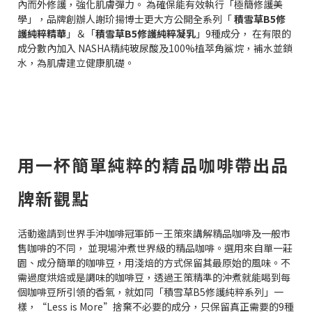
內而外修護，強化肌膚彈力。 為確保能有效執行「極簡修護美
學」，品牌創辦人謝玠揚博士更大方公開全系列「
積雪草B5修
護純粹精華
」＆「
積雪草B5修護純粹凝乳
」9種成分， 在有限的
成分數內加入 NASHA精純玻尿酸及100%植萃角鯊烷，補水並鎖
水，為肌膚建立健康肌礎。
用一杯簡單純粹的精品咖啡帶出品
牌新觀點
活動邀請到世界手沖咖啡冠軍師－王策來講解精品咖啡及一般市
售咖啡的不同， 並現場沖煮世界級的精品咖啡。選用來自單一莊
園、成分簡單的咖啡豆，用淺焙的方式保留其最原始的風味。不
需過度烘焙或是調味的咖啡豆，透過王策精準的沖煮就能喝到每
個咖啡豆所引領的香氣，就如同「積雪草B5修護純粹系列」一
樣，“Less is More”捨棄不必要的成分，只保留真正需要的9種