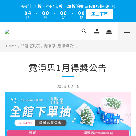
5
7
6
8
5
5
5
0
1
6
1
3
2
4
1
9
1
1
1
5
1
1
1
9
1
1
📢綁定LINE好友多折500，下單前先綁定⏰
📢折上加折，不限次數下單折的會員週即刻開始 !⏰
4
6
5
7
4
4
4
0
5
0
2
:
1
3
:
0
8
:
0
0
0
4
:
0
0
:
0
8
:
0
0
多折500
3
5
4
6
3
3
3
馬上下單
4
日
時
分
秒
日
時
分
秒
1
0
2
7
3
7
2
4
3
5
2
2
2
3
0
1
6
2
6
1
3
2
4
1
9
1
1
📢綁定LINE好友多折500，下單前先綁定⏰
2
0
5
1
5
0
2
:
1
3
:
0
8
:
0
0
多折500
1
4
0
4
日
時
分
秒
1
0
2
7
0
3
3
Home
/
部落格列表
/
霓淨思1月得獎公告
0
1
6
2
2
0
5
1
1
4
霓淨思1月得獎公告
0
0
3
2
1
2023-02-15
0