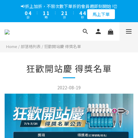
5
8
5
5
7
6
9
9
1
0
2
2
1
4
1
1
3
2
5
5
1
5
2
2
3
2
5
5
📢綁定LINE好友多折500，下單前先綁定⏰
📢折上加折，不限次數下單折的會員週即刻開始 !⏰
4
7
4
4
6
5
8
8
0
1
1
0
3
:
0
0
:
2
1
:
4
4
0
4
:
1
1
:
2
1
:
4
4
多折500
3
6
3
3
5
4
7
7
馬上下單
0
0
日
時
分
秒
日
時
分
秒
2
1
0
3
3
3
0
0
1
0
3
3
2
5
2
2
4
3
6
6
1
0
2
2
2
0
2
2
1
4
1
1
3
2
5
5
📢綁定LINE好友多折500，下單前先綁定⏰
0
1
1
1
1
1
0
3
:
0
0
:
2
1
:
4
4
多折500
0
0
0
0
0
日
時
分
秒
2
1
0
3
3
Home
/
部落格列表
/
狂歡開站慶 得獎名單
1
0
2
2
0
1
1
0
0
狂歡開站慶 得獎名單
2022-08-19