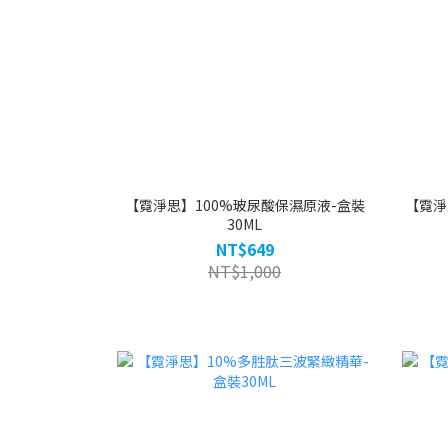
【霓淨思】100%玻尿酸保濕原液-盒裝
【霓淨
30ML
NT$649
NT$1,000