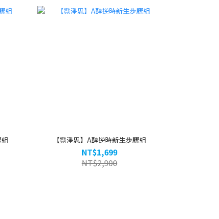
驟組
【霓淨思】A醇逆時新生步驟組
NT$1,699
NT$2,900