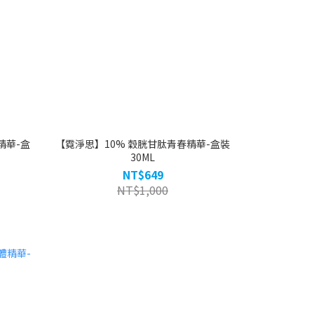
精華-盒
【霓淨思】10% 穀胱甘肽青春精華-盒裝
30ML
NT$649
NT$1,000