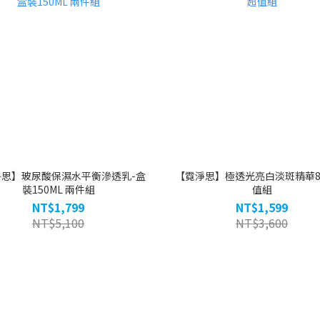
淨思】玻尿酸保濕水平衡滲透乳-盒
【霓淨思】極透光亮白淡斑精華8
裝150ML 兩件組
值組
NT$1,799
NT$1,599
NT$5,100
NT$3,600