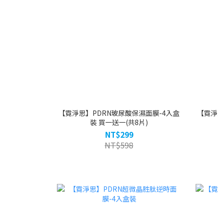
【霓淨思】PDRN玻尿酸保濕面膜-4入盒
【霓淨
裝 買一送一(共8片)
NT$299
NT$598