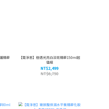
護精華
【霓淨思】極透光亮白淡斑精華150ml超
值組
NT$2,499
NT$6,750