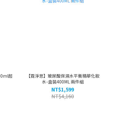
0ml超
【霓淨思】玻尿酸保濕水平衡精華化妝
水-盒裝400ML 兩件組
NT$1,599
NT$4,160