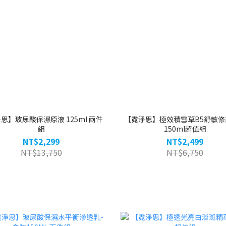
思】玻尿酸保濕原液 125ml 兩件
【霓淨思】極效積雪草B5舒敏修
組
150ml超值組
NT$2,299
NT$2,499
NT$13,750
NT$6,750