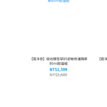
【霓淨思】極效積雪草B5舒敏修護精華
【霓
80ml超值組
NT$1,599
NT$3,600