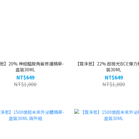
思】20% 神經醯胺角鯊修護精華-
【霓淨思】22% 超極光BCE彈力
盒裝30ML
裝30ML
NT$649
NT$649
NT$1,000
NT$1,000