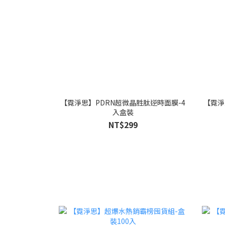
【霓淨思】PDRN超微晶胜肽逆時面膜-4
【霓淨
入盒裝
NT$299