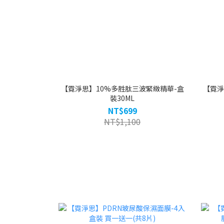
【霓淨思】10%多胜肽三波緊緻精華-盒
【霓淨
裝30ML
NT$699
NT$1,100