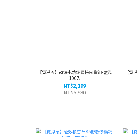
【霓淨思】超爆水熱銷霸榜囤貨組-盒裝
【霓淨
100入
NT$2,199
NT$5,980