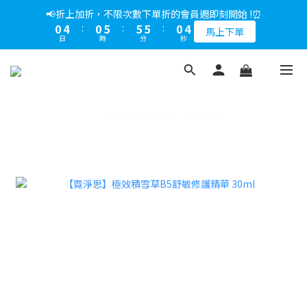
5
7
6
5
8
0
6
3
3
1
1
3
2
9
6
6
1
4
1
5
1
6
6
6
1
4
📢綁定LINE好友多折500，下單前先綁定⏰
📢折上加折，不限次數下單折的會員週即刻開始 !⏰
4
6
5
9
9
4
7
5
2
2
0
0
2
:
1
8
:
5
5
:
0
3
0
4
:
0
5
:
5
5
:
0
3
多折500
3
5
4
8
8
3
6
馬上下單
4
1
1
日
時
分
秒
日
時
分
秒
1
0
7
4
4
2
3
4
4
4
2
2
4
3
7
7
2
5
3
0
0
0
6
3
3
1
2
3
3
3
1
1
3
2
9
6
6
1
4
📢綁定LINE好友多折500，下單前先綁定⏰
2
5
2
2
0
1
2
2
2
0
0
2
:
1
8
:
5
5
:
0
3
多折500
1
4
1
1
0
1
1
1
日
時
分
秒
1
0
7
4
4
2
0
0
3
0
0
0
0
0
6
3
3
1
2
5
2
2
0
1
4
1
1
0
3
0
0
2
1
0