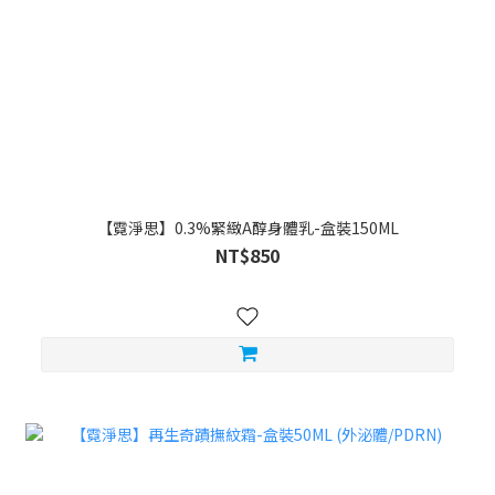
【霓淨思】0.3%緊緻A醇身體乳-盒裝150ML
NT$850