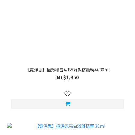
【霓淨思】極效積雪草B5舒敏修護精華 30ml
NT$1,350