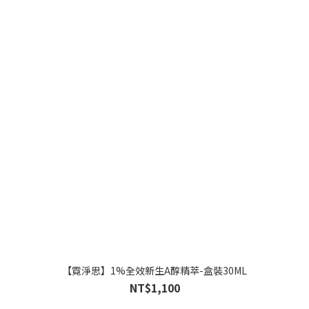
【霓淨思】1%全效新生A醇精萃-盒裝30ML
NT$1,100