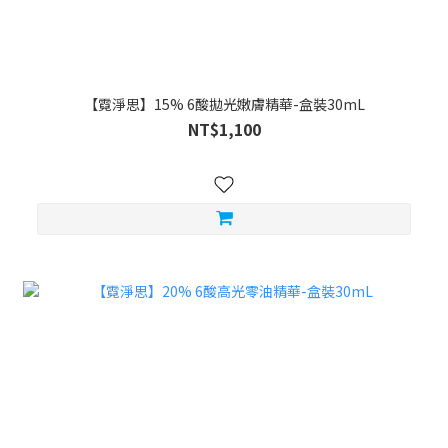
【霓淨思】15% 6酸拋光嫩膚精華-盒裝30mL
NT$1,100