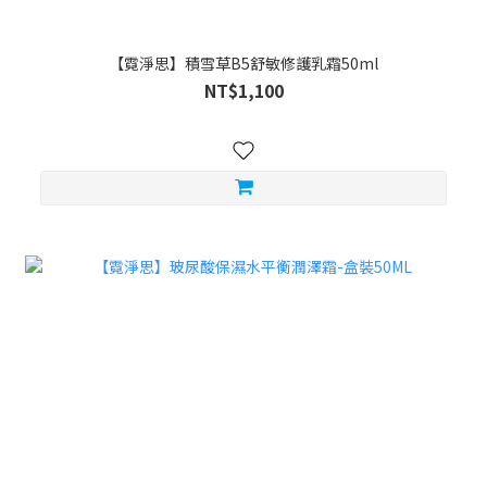
【霓淨思】積雪草B5舒敏修護乳霜50ml
NT$1,100