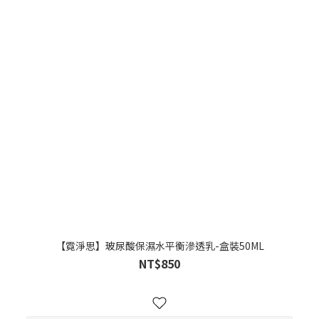
【霓淨思】玻尿酸保濕水平衡滲透乳-盒裝50ML
NT$850