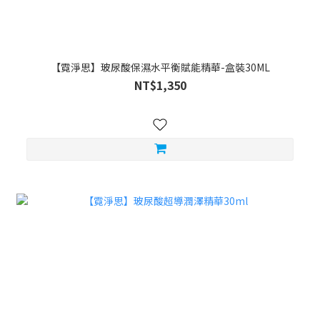
【霓淨思】玻尿酸保濕水平衡賦能精華-盒裝30ML
NT$1,350