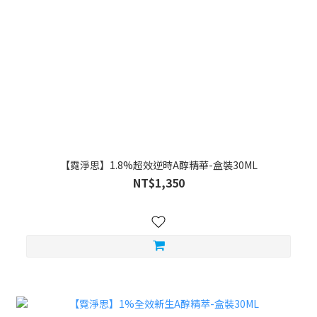
【霓淨思】1.8%超效逆時A醇精華-盒裝30ML
NT$1,350