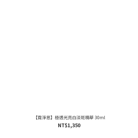
【霓淨思】極透光亮白淡斑精華 30ml
NT$1,350