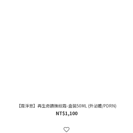
【霓淨思】再生奇蹟撫紋霜-盒裝50ML (外泌體/PDRN)
NT$1,100