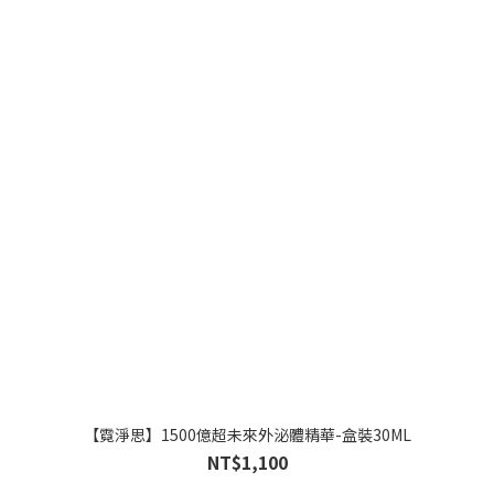
【霓淨思】1500億超未來外泌體精華-盒裝30ML
NT$1,100