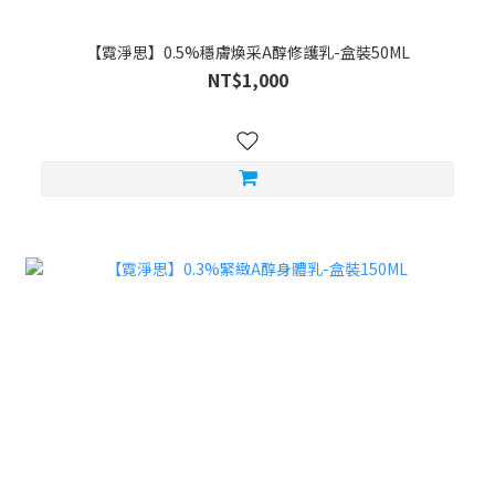
【霓淨思】0.5%穩膚煥采A醇修護乳-盒裝50ML
NT$1,000