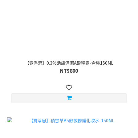
【霓淨思】0.3%活膚保濕A醇精露-盒裝150ML
NT$800