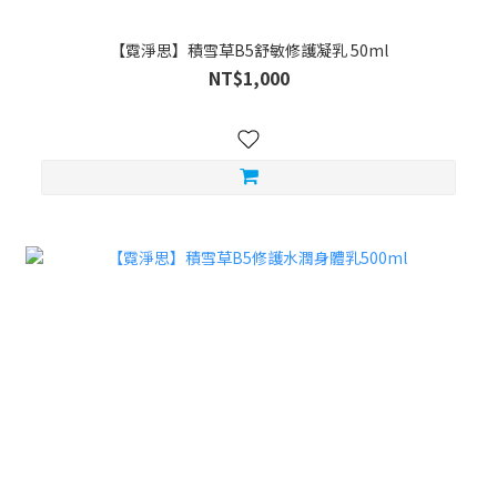
【霓淨思】積雪草B5舒敏修護凝乳 50ml
NT$1,000