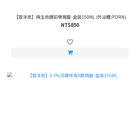
【霓淨思】再生奇蹟前導精露-盒裝150ML (外泌體/PDRN)
NT$850