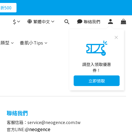
折500
折500
馬上下單
$
繁體中文
聯絡我們
折500
品類型
養肌小Tips
請登入領取優惠
券！
立即領取
聯絡我們
客服信箱：service@neogence.com.tw
neogence
官方LINE:@