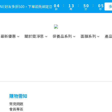
1
5
2
4
6
1
1
6
5
9
6
8
5
5
0
4
:
1
3
:
5
0
:
0
5
LINE好友多折500，下單前先綁定⏰
多
2
8
2
2
7
2
2
7
0
4
:
1
3
:
5
0
:
0
5
LINE好友多折500，下單前先綁定⏰
多
4
8
5
7
9
4
4
9
日
時
分
秒
3
0
2
4
4
日
時
分
秒
1
7
1
1
6
1
1
6
3
0
2
4
4
3
7
4
6
8
3
3
8
2
1
3
3
0
6
:
0
0
:
5
0
:
0
5
2
1
3
3
，不限次數下單折的會員週即刻開始 !⏰
2
6
3
5
7
2
2
7
1
0
2
2
日
時
分
秒
5
4
4
1
0
2
2
1
5
2
4
6
1
1
6
0
1
1
4
3
3
0
1
1
0
4
:
1
3
:
5
0
:
0
5
LINE好友多折500，下單前先綁定⏰
0
0
多
3
2
2
0
0
日
時
分
秒
3
0
2
4
4
最新優惠
關於霓淨思
保養品系列
面膜系列
產
2
1
1
2
1
3
3
1
0
0
1
0
2
2
0
0
1
1
0
0
購物需知
常見問題
會員專區