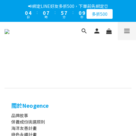
5
6
5
8
8
8
1
1
5
5
1
1
8
8
6
6
8
8
1
1
📢綁定LINE好友多折500，下單前先綁定⏰
📢綁定LINE好友多折500，下單前先綁定⏰
4
9
5
9
4
7
7
7
0
0
4
4
:
:
0
0
7
7
:
:
5
5
7
7
:
:
0
0
9
9
3
8
4
8
3
多折500
多折500
6
6
6
日
日
時
時
分
分
秒
秒
3
3
6
6
4
4
6
6
8
8
2
7
3
7
9
2
5
9
5
5
2
2
5
5
3
3
5
5
7
7
1
6
2
9
6
8
1
📢折上加折，不限次數下單折的會員週即刻開始 !⏰
4
8
4
9
4
1
1
4
4
2
2
4
4
6
6
0
5
:
1
8
:
5
7
:
0
9
3
7
3
8
3
馬上下單
0
0
3
3
1
1
3
3
5
5
日
時
分
秒
4
0
7
4
6
8
2
6
2
9
7
9
2
2
2
0
0
2
2
4
4
3
6
3
5
7
1
5
1
8
6
8
1
📢綁定LINE好友多折500，下單前先綁定⏰
1
1
1
1
3
3
2
5
2
4
6
0
4
:
0
7
:
5
7
:
0
9
多折500
0
0
0
0
2
2
1
4
1
3
5
日
時
分
秒
3
6
4
6
8
1
1
0
3
0
2
4
2
5
3
5
7
0
0
2
1
3
1
4
2
4
6
1
0
2
0
3
1
3
5
0
1
2
0
2
4
0
1
1
3
0
0
2
關於Neogence
1
品牌故事
0
保養成份挑選原則
海洋友善計畫
綠色永續計畫