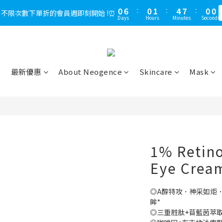
1
5
2
5
5
7
6
2
2
2
4
3
7
0
6
:
0
1
:
4
6
:
5
9
，不限次數下單折的會員週即刻開始 !⏰
2
6
3
6
6
8
7
0
4
:
1
4
:
4
6
:
5
9
1
1
1
3
2
6
LINE好友多折500，下單前先綁定⏰
多
Days
Hours
Minutes
Seconds
5
0
3
5
4
8
Days
Hours
Minutes
Seconds
1
5
2
5
5
7
6
3
0
3
3
5
4
8
0
0
0
2
1
5
4
2
4
3
7
0
4
:
1
4
:
4
6
:
5
9
2
2
2
4
3
7
LINE好友多折500，下單前先綁定⏰
1
0
4
多
3
1
3
2
6
Days
Hours
Minutes
Seconds
3
0
3
3
5
4
8
1
1
1
3
2
6
0
3
2
0
2
1
5
2
2
2
4
3
7
0
0
0
2
1
5
2
1
1
0
4
1
1
1
3
2
6
1
0
4
1
0
0
3
最新優惠
About Neogence
Skincare
Mask
0
0
0
2
1
5
0
3
0
2
1
0
4
2
1
0
3
1
0
2
0
1
0
1% Retino
Eye Crea
◎A醇特攻．神采如炬
眸*
◎三重胜肽+苜藍茵萃