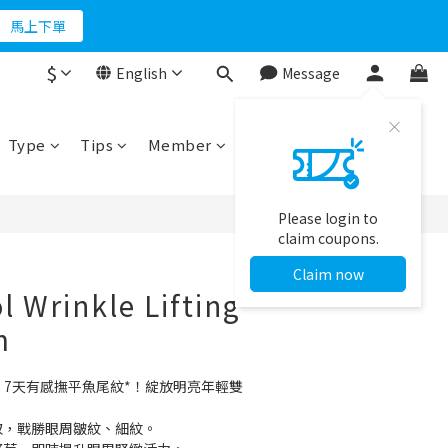
馬上下單
折500
折500
$
English
Message
BUY NOW
Type
Tips
Member
Please login to
claim coupons.
Claim now
l Wrinkle Lifting
m
．7天有感撫平魚尾紋*！綻放明亮年輕雙
取，戰勝眼周皺紋、細紋。