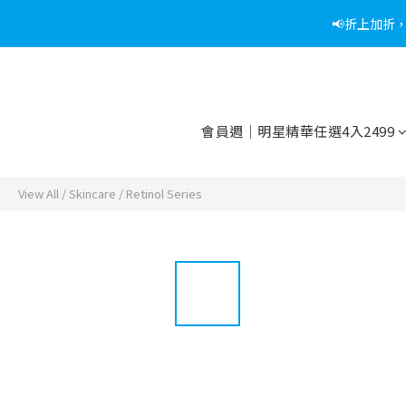
📢折上加折
📢綁定
📢綁定
會員週｜明星精華任選4入2499
View All
/
Skincare
/
Retinol Series