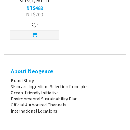
SPF50+/PA++++
NT$489
NT$700
About Neogence
Brand Story
Skincare Ingredient Selection Principles
Ocean-Friendly Initiative
Environmental Sustainability Plan
Official Authorized Channels
International Locations