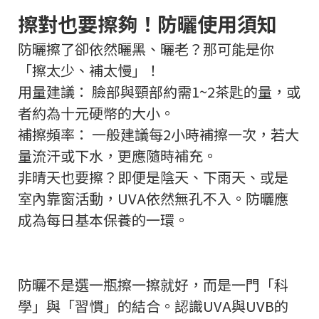
擦對也要擦夠！防曬使用須知
防曬擦了卻依然曬黑、曬老？那可能是你
「擦太少、補太慢」！
用量建議： 臉部與頸部約需1~2茶匙的量，或
者約為十元硬幣的大小。
補擦頻率： 一般建議每2小時補擦一次，若大
量流汗或下水，更應隨時補充。
非晴天也要擦？即便是陰天、下雨天、或是
室內靠窗活動，UVA依然無孔不入。防曬應
成為每日基本保養的一環。
防曬不是選一瓶擦一擦就好，而是一門「科
學」與「習慣」的結合。認識UVA與UVB的