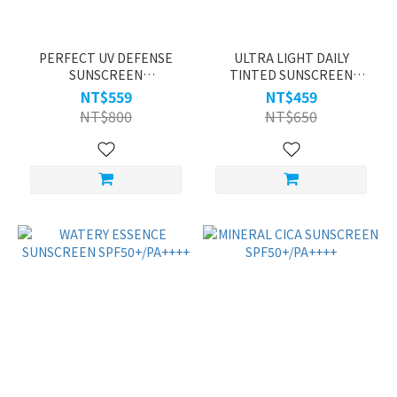
PERFECT UV DEFENSE
ULTRA LIGHT DAILY
SUNSCREEN
TINTED SUNSCREEN
SPF50+/PA++++
SPF50+/PA++++
NT$559
NT$459
NT$800
NT$650