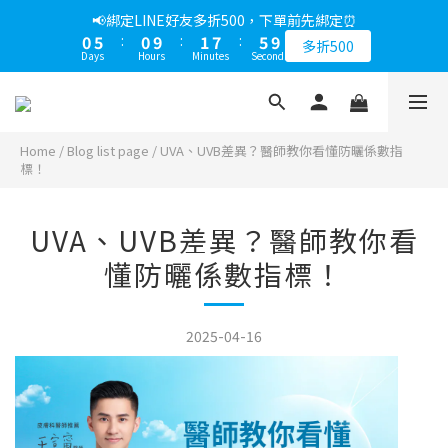
1
6
1
2
8
6
9
📢綁定LINE好友多折500，下單前先綁定⏰
0
5
:
0
9
:
1
7
:
5
8
多折500
Days
Hours
Minutes
Seconds
4
8
0
6
4
7
3
7
5
3
6
2
6
4
2
5
1
5
3
1
4
0
4
2
0
3
Home
/
Blog list page
/
UVA、UVB差異？醫師教你看懂防曬係數指
標！
3
1
2
2
0
1
1
0
UVA、UVB差異？醫師教你看
0
懂防曬係數指標！
2025-04-16