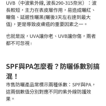
UVB（中波紫外線, 波長290-315奈米）：波
長較短，主力在表皮層作用，易造成曬紅、
曬傷、延遲性曬黑(曬後3天左右達到最大
值)，更是導致皮膚癌的重要因素之一。
也就是說，UVA讓你老、UVB讓你傷，兩者
都不可忽視
！
SPF與PA怎麼看？防曬係數別搞
混！
市售防曬產品常標示兩種係數：SPF與PA，
這兩個數值分別對應不同的紫外線防護效
果。