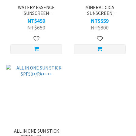
WATERY ESSENCE
MINERAL CICA
SUNSCREEN
SUNSCREEN
SPF50+/PA++++
SPF50+/PA++++
NT$459
NT$559
NT$650
NT$800
ALL IN ONE SUN STICK