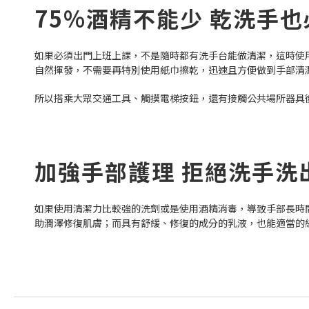
75%酒精不能少 乾洗手也
如果必須出門上班上課，不是隨時都有洗手台能做清潔，這時使用
自然揮發，不需要再特別使用紙巾擦乾，迅速且方便做到手部清
所以搭乘大眾交通工具、觸摸電梯按鈕，還有接觸公共場所器具
加強手部護理 拒絕洗手洗
如果使用清潔力比較強的洗劑或是使用酒精消毒，導致手部長時
助潤澤修復肌膚；而具有舒緩、修復的成分的乳液，也能適當的