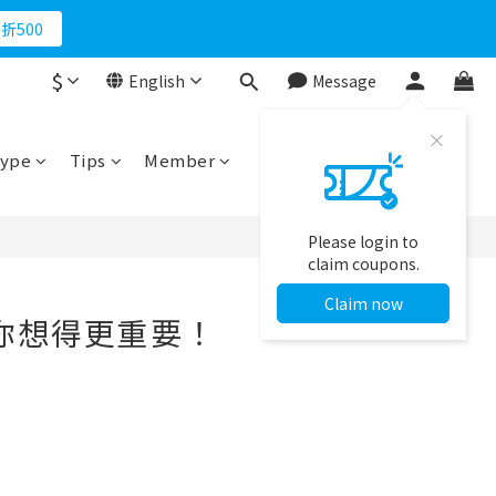
折500
$
English
Message
ype
Tips
Member
Please login to
claim coupons.
Claim now
你想得更重要！