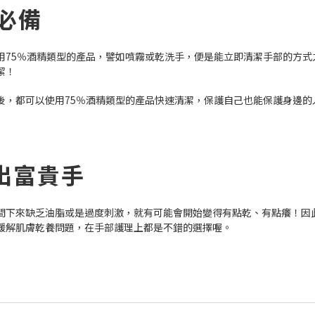
必備
75％酒精類型的產品，譬如噴霧或乾洗手，便是能立即清潔手部的方式之
潔！
後，都可以使用75％酒精類型的產品快速清潔，保護自己也能保護身邊的
出富貴手
間下來缺乏油脂或是過度刺激，就有可能會開始變得有點乾、有點癢！因
緩解肌膚乾養問題，在手部護理上都是不錯的選擇喔。