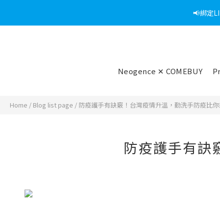
📢綁定
Neogence ✕ COMEBUY
P
Home
/
Blog list page
/
防疫護手有訣竅！台灣疫情升溫，勤洗手防疫比你
防疫護手有訣