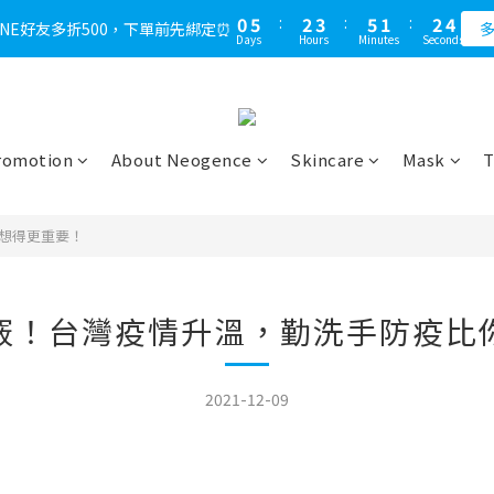
1
6
3
4
6
2
3
5
0
5
:
2
3
:
5
1
:
2
4
LINE好友多折500，下單前先綁定⏰
多
Days
Hours
Minutes
Seconds
4
1
2
4
0
1
3
3
0
1
3
0
2
2
0
2
1
1
1
0
0
0
romotion
About Neogence
Skincare
Mask
T
想得更重要！
竅！台灣疫情升溫，勤洗手防疫比
2021-12-09