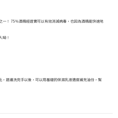
一！ 75％酒精經證實可以有效消滅病毒，也因為酒精能快速地
人呦！
此，建議洗完手以後，可以用基礎的保濕乳液適度補充油份，幫