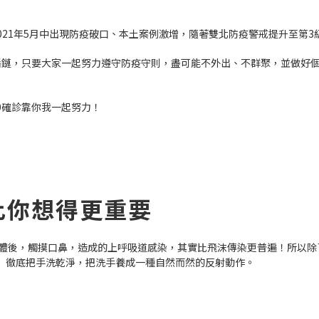
於2021年5月中出現防疫破口、本土案例激增，隨著雙北防疫警戒提升至第
播鏈，只要大家一起努力遵守防疫守則，盡可能不外出、不群聚，並做好
0確診靠你我一起努力！
比你想得更重要
原體後，觸摸口鼻，造成的上呼吸道感染，其實比飛沫傳染更普遍！所以
」徹底把手洗乾淨，把洗手養成一種自然而然的反射動作。