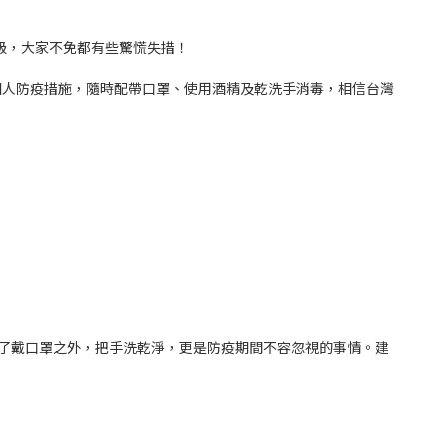
3級，大家不免都有些驚慌失措！
個人防疫措施，隨時配帶口罩、使用酒精及乾洗手消毒，相信台灣
除了戴口罩之外，把手洗乾淨，更是防疫期間不容忽視的事情。建