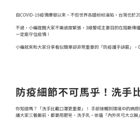
自COVID-19疫情爆發以來，不但世界各國紛紛淪陷，台灣也
不過，小編提醒大家不需過度緊張，3級警戒主要目的在阻斷傳
一定能守住疫情！
小編就來和大家分享看似簡單卻非常重要的「防疫護手訣竅」，
防疫細節不可馬乎！洗手
你知道嗎？「洗手比戴口罩更重要」！ 手部接觸到環境中的病
議大家三餐飯前，都要用肥皂、洗手乳，依循「內外夾弓大立腕