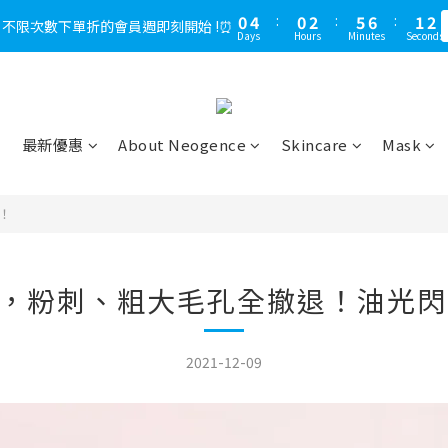
1
3
1
5
2
6
1
3
6
7
6
7
2
2
2
2
3
5
4
8
8
9
4
4
0
3
3
4
0
2
0
4
:
1
:
5
0
2
:
5
:
6
5
6
:
1
:
1
1
1
，不限次數下單折的會員週即刻開始 !⏰
LINE好友多折500，下單前先綁定⏰
多
2
4
3
7
7
8
3
3
2
2
3
Days
Days
Hours
Hours
Minutes
Minutes
Seconds
Seconds
1
3
0
4
1
4
5
4
5
0
0
0
0
1
3
2
6
6
7
2
2
1
1
2
0
2
3
0
3
4
3
4
0
2
:
1
5
:
5
6
:
1
1
LINE好友多折500，下單前先綁定⏰
0
0
1
多
1
2
2
3
2
3
Days
Hours
Minutes
Seconds
1
0
4
4
5
0
0
0
0
1
1
2
1
2
0
3
3
4
0
0
1
0
1
2
2
3
最新優惠
About Neogence
Skincare
Mask
0
0
1
1
2
0
0
1
0
！
，粉刺、粗大毛孔全撤退！油光閃
2021-12-09