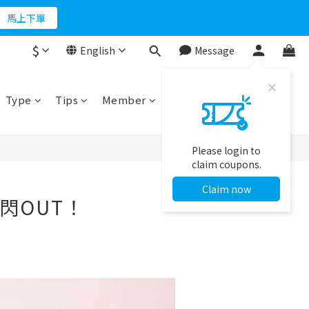
折500
馬上下單
$
English
Message
折500
Type
Tips
Member
Please login to
claim coupons.
Claim now
閃OUT！