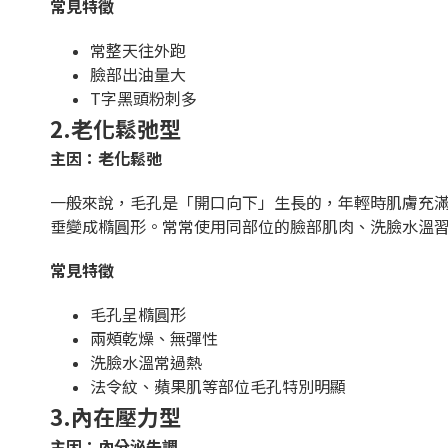
常見特徵
常整天往外跑
臉部出油量大
T字黑頭粉刺多
2.老化鬆弛型
主因：老化鬆弛
一般來說，毛孔是「開口向下」生長的，年輕時肌膚充
垂變成橢圓形。常常使用同部位的臉部肌肉、洗臉水溫習
常見特徵
毛孔呈橢圓形
兩頰乾燥、無彈性
洗臉水溫常過熱
法令紋、蘋果肌等部位毛孔特別明顯
3.內在壓力型
主因：內分泌失調