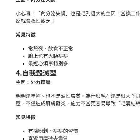
小心囉！「內分泌失調」也是毛孔粗大的主因！當換工
然就會彈性疲乏！
常見特徵
常熬夜、飲食不正常
臉上也有大顆痘痘
最近心煩事特別多
4.自我毀滅型
主因：外力擠壓
明明還年輕、也不是油性膚質，為什麼毛孔還是很大？其
壓，不僅造成肌膚發炎，施力不當更容易導致「毛囊結
常見特徵
有擠粉刺、痘痘的習慣
喜歡用磨砂去角質