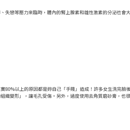
作、失戀等壓力來臨時，體內的腎上腺素和雄性激素的分泌也會
實80%以上的原因都是妳自己「手賤」造成！許多女生洗完臉
締組織變形」，讓毛孔受傷。另外，過度使用去角質磨砂膏，也