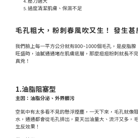
壓力過大
過度清潔肌膚、保濕不足
毛孔粗大，粉刺春風吹又生！ 發生甚
我們臉上每一平方公分就有800~1000個毛孔，是
旺盛時，油膩通通堵在肌膚底層，那麼痘痘粉刺就長不
真兇！
1.油脂阻塞型
主因：油脂分泌、外界髒污
空氣中有太多看不見的懸浮煙塵，一天下來，毛孔就像
水，通通都會從毛孔排出，夏天出油量大、流汗又多，
生反效果！