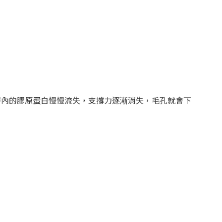
層內的膠原蛋白慢慢流失，支撐力逐漸消失，毛孔就會下