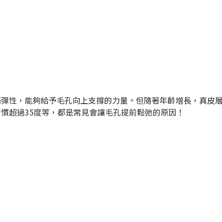
滿彈性，能夠給予毛孔向上支撐的力量。但隨著年齡增長，真皮
慣超過35度等，都是常見會讓毛孔提前鬆弛的原因！