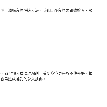
大增，油脂突然快速分泌，毛孔口徑突然之間被撐開，當
後，就習慣大肆清理粉刺，看到痘痘更是忍不住去摳、擠
很容易造成毛孔的永久損傷！