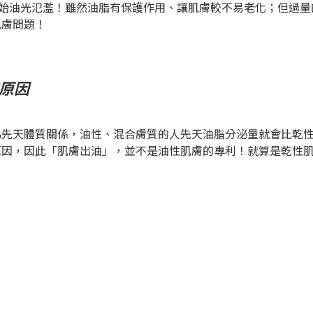
油光氾濫！雖然油脂有保護作用、讓肌膚較不易老化；但過量
肌膚問題！
原因
天體質關係，油性、混合膚質的人先天油脂分泌量就會比乾性
原因，因此「肌膚出油」，並不是油性肌膚的專利！就算是乾性