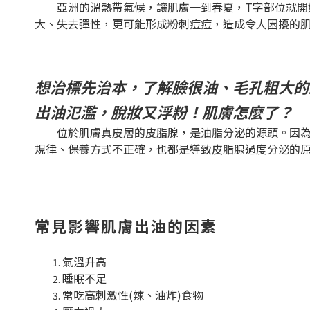
亞洲的溫熱帶氣候，讓肌膚一到春夏，T字部位就開始
大、失去彈性，更可能形成粉刺痘痘，造成令人困擾的
想治標先治本，了解臉很油、毛孔粗大的
出油氾濫，脫妝又浮粉！肌膚怎麼了？
位於肌膚真皮層的皮脂腺，是油脂分泌的源頭。因為先
規律、保養方式不正確，也都是導致皮脂腺過度分泌的
常見影響肌膚出油的因素
氣溫升高
睡眠不足
常吃高刺激性(辣、油炸)食物