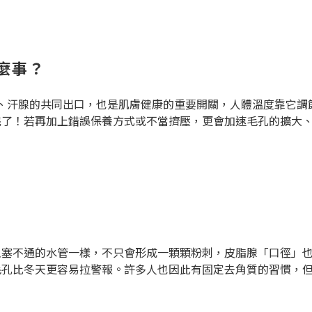
麼事？
皮脂腺、汗腺的共同出口，也是肌膚健康的重要開關，人體溫度靠它
完了！若再加上錯誤保養方式或不當擠壓，更會加速毛孔的擴大
阻塞不通的水管一樣，不只會形成一顆顆粉刺，皮脂腺「口徑」
毛孔比冬天更容易拉警報。許多人也因此有固定去角質的習慣，