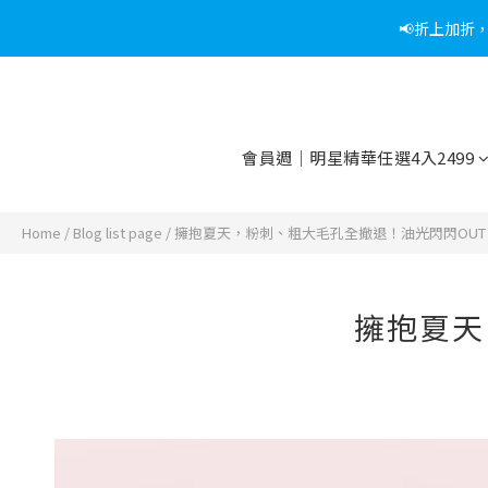
📢折上加折
📢綁定
📢綁定
會員週｜明星精華任選4入2499
Home
/
Blog list page
/
擁抱夏天，粉刺、粗大毛孔全撤退！油光閃閃OUT
擁抱夏天