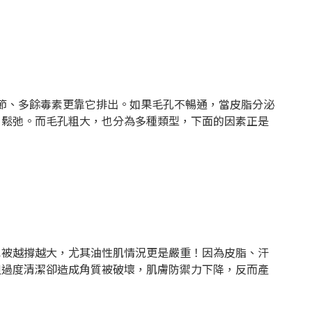
調節、多餘毒素更靠它排出。如果毛孔不暢通，當皮脂分泌
、鬆弛。而毛孔粗大，也分為多種類型，下面的因素正是
也被越撐越大，尤其油性肌情況更是嚴重！因為皮脂、汗
但過度清潔卻造成角質被破壞，肌膚防禦力下降，反而產