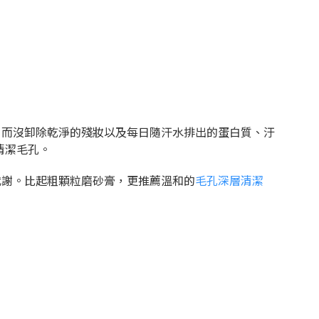
，而沒卸除乾淨的殘妝以及每日隨汗水排出的蛋白質、汙
清潔毛孔。
代謝。比起粗顆粒磨砂膏，更推薦溫和的
毛孔深層清潔