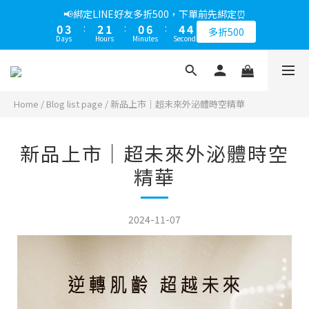
Days
Hours
Minutes
Seconds
2
1
0
5
3
2
2
7
2
2
8
6
5
1
4
3
2
1
7
5
4
5
8
7
6
5
9
8
📢綁定LINE好友多折500，下單前先綁定⏰
1
0
4
2
1
1
6
1
9
1
7
5
4
📢折上加折，不限次數下單折的會員週即刻開始 !⏰
0
3
:
2
1
:
0
6
:
4
3
4
7
6
5
4
8
7
多折500
0
3
1
0
0
5
:
0
8
:
0
6
:
4
3
Days
Hours
Minutes
Seconds
2
1
0
5
3
2
3
6
5
4
3
9
7
6
馬上下單
2
0
Days
Hours
Minutes
Seconds
4
7
5
3
2
1
0
4
2
1
2
5
4
3
2
8
6
5
1
3
6
4
2
1
0
3
1
0
1
4
3
2
1
7
5
4
📢綁定LINE好友多折500，下單前先綁定⏰
0
2
5
3
1
0
2
0
0
3
:
2
1
:
0
6
:
4
3
多折500
1
4
2
0
Days
Hours
Minutes
Seconds
1
Home
/
Blog list page
/
新品上市｜超未來外泌體時空精華
2
1
0
5
3
2
0
3
1
0
1
0
4
2
1
2
0
0
3
1
0
1
新品上市｜超未來外泌體時空
2
0
0
1
精華
0
2024-11-07