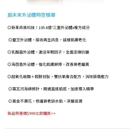
超未來外泌體時空精華
◎新革命黑科技！105.6億⁺三重外泌體x複方成分
◎靈芝外泌體，接收再生訊息，延緩肌膚老化
◎乳酸菌外泌體，激活年輕因子，全面澎彈抗皺
◎海茴香外泌體，強化肌膚屏障，改善衰老蠟黃
◎超氧化岐酶＋穀胱甘肽，雙抗氧複合配方，消除損傷壓力
◎窩瓦河海綿微針，開通直達肌底，加速導入精華
◎黃金不凋花，修護衰老缺水肌，深層滋潤
新品特惠價$999立即購買>>