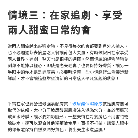
情境三：在家追劇、享受
兩人甜蜜日常約會
當兩人關係越來越穩定時，不見得每次約會都要到戶外人擠人，
也不必週週都去摘星吃大餐讓荷包大失血，有時候假日在家享受
兩人世界、追劇一整天也是很棒的選擇。然而情感的經營時時刻
刻都不能掉以輕心，即使是老夫老妻了也要保持好膚質，讓另一
半眼中的你永遠是這麼美，必要時增添一些小情趣替生活製造新
鮮感，才不會讓這些甜蜜清新的日常落入平凡無趣的狀態！
平常在家也要營造最強素顏膚質！
玻尿酸保濕原液
就是肌膚無可
取代的依賴，大小分子玻尿酸幫肌膚注入滿滿水分，並於表層形
成涵水薄膜，讓水潤如影隨形，一整天待在冷氣房也不用害怕乾
燥缺水，還可以混合其他精華液使用，百搭不打架，讓愛人眼中
的你永遠保持自然澎潤好氣色，養出天生水煮蛋肌！