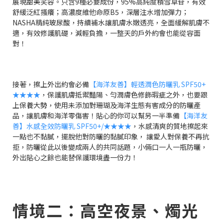
展現甜美笑容。只含9種必要成份，95%高純度積雪草苷，有效
舒緩泛紅搔癢；高濃度維他命原B5，深層注水增加彈力；
NASHA精純玻尿酸，持續補水讓肌膚水嫩透亮，全面緩解肌膚不
適，有效修護肌礎，減輕負擔，一整天的戶外約會也能從容面
對！
接著，擦上外出約會必備
【海洋友善】輕透潤色防曬乳 SPF50+
★★★★
，保護肌膚抵禦豔陽、勻潤膚色修飾瑕疵之外，也要跟
上保養大勢，使用未添加對珊瑚及海洋生態有害成分的防曬產
品，讓肌膚和海洋零傷害！貼心的你可以幫另一半準備
【海洋友
善】水感全效防曬乳 SPF50+/★★★★
，水感清爽的質地擦起來
一點也不黏膩，擺脫他對防曬的黏膩印象， 讓愛人對保養不再抗
拒，防曬從此以後變成兩人的共同話題，小倆口一人一瓶防曬，
外出貼心之餘也能替保護環境盡一份力！
情境二：高空夜景、燭光