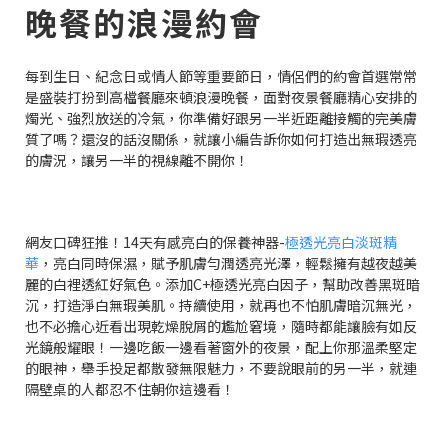
晚餐的浪漫約會
每到生日、紀念日或情人節等重要節日，情侶們的約會首選常常
是盛裝打扮到高檔餐廳來頓浪漫晚餐，面對夜景餐廳精心安排的
燭光、強烈放送的冷氣，你準備好跟另一半近距離接觸的完美膚
質了嗎？還沒的話沒關係，就讓小編告訴你如何打造出無瑕透亮
的膚況，讓另一半的視線離不開你！
網友口碑狂推！14天有感亮白的保養神器-
極透光亮白淡斑精
華
，亮白同時保濕，賦予肌膚勻潤透亮光澤，輕鬆擁有越夜越美
麗的白裡透紅好氣色。添加C+極透光亮白因子，幫助改善黑斑暗
沉，打造淨白無瑕美肌。持續使用，就再也不怕肌膚暗沉無光，
也不必擔心近看出現乾燥脫屑的尷尬窘境，隨時都能讓臉有如反
光鏡般耀眼！一邊吃飯一邊看著窗外的夜景，配上你那溫柔堅定
的眼神，舉手投足都散發無限魅力，不要說眼前的另一半，就連
隔壁桌的人都忍不住朝你這邊看！