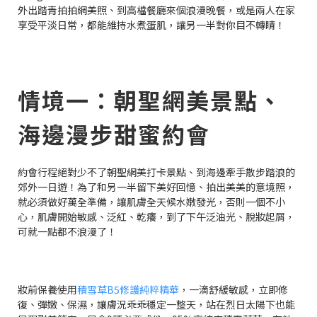
外出踏青拍拍網美照、到高檔餐廳來個浪漫晚餐，或是兩人在家
享受平淡日常，都能維持水煮蛋肌，讓另一半對你目不轉睛！
情境一：朝聖網美景點、
海邊漫步甜蜜約會
約會行程絕對少不了朝聖網美打卡景點、到海邊牽手散步踏浪的
郊外一日遊！為了和另一半留下美好回憶、拍出美美的意境照，
就必須做好萬全準備，讓肌膚全天候水嫩發光，否則一個不小
心，肌膚開始敏感、泛紅、乾癢，到了下午泛油光、脫妝起屑，
可就一點都不浪漫了！
妝前保養使用
積雪草B5修護純粹精華
，一滴舒緩敏感，立即修
復、彈嫩、保濕，讓膚況乖乖穩定一整天，站在烈日太陽下也能