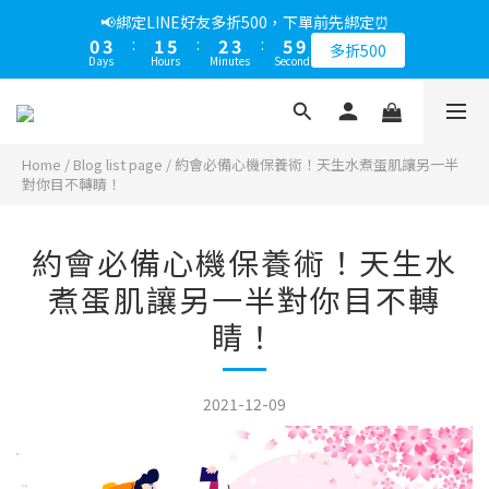
5
5
7
7
8
8
9
1
1
4
4
2
2
6
6
3
3
4
4
6
6
📢綁定LINE好友多折500，下單前先綁定⏰
📢綁定LINE好友多折500，下單前先綁定⏰
4
9
4
6
6
7
9
7
8
9
0
0
3
3
:
:
1
1
5
5
:
:
2
2
3
3
:
:
5
5
9
9
3
8
3
5
5
6
8
多折500
多折500
6
9
7
8
9
Days
Days
Hours
Hours
Minutes
Minutes
Seconds
Seconds
2
2
0
0
4
4
1
1
2
2
4
4
8
8
2
7
2
4
4
5
7
5
8
6
7
8
1
1
3
3
0
0
1
1
3
3
7
7
1
6
1
3
3
4
6
📢折上加折，不限次數下單折的會員週即刻開始 !⏰
4
7
5
9
6
7
9
0
0
2
2
0
0
2
2
6
6
0
5
:
0
2
:
2
3
:
5
9
3
6
4
8
5
6
8
馬上下單
1
1
1
1
5
5
Days
Hours
Minutes
Seconds
4
1
1
2
4
8
2
5
3
7
4
5
7
0
0
0
0
4
4
Home
/
Blog list page
/
約會必備心機保養術！天生水煮蛋肌讓另一半
3
0
0
1
3
7
1
4
2
6
3
4
6
📢綁定LINE好友多折500，下單前先綁定⏰
對你目不轉睛！
3
3
2
0
2
6
0
3
:
1
5
:
2
3
:
5
9
多折500
2
2
1
1
5
Days
Hours
Minutes
Seconds
2
0
4
1
2
4
8
1
1
0
0
4
1
3
0
1
3
7
約會必備心機保養術！天生水
0
0
3
0
2
0
2
6
煮蛋肌讓另一半對你目不轉
2
1
1
5
1
0
0
4
睛！
0
3
2
1
2021-12-09
0