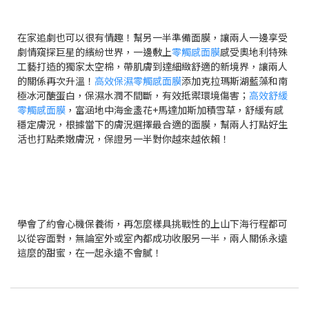
在家追劇也可以很有情趣！幫另一半準備面膜，讓兩人一邊享受
劇情窺探巨星的繽紛世界，一邊敷上
零觸感面膜
感受奧地利特殊
工藝打造的獨家太空棉，帶肌膚到達細緻舒適的新境界，讓兩人
的關係再次升溫！
高效保濕零觸感面膜
添加克拉瑪斯湖藍藻和南
極冰河醣蛋白，保濕水潤不間斷，有效抵禦環境傷害；
高效舒緩
零觸感面膜
，富涵地中海金盞花+馬達加斯加積雪草，舒緩有感
穩定膚況，根據當下的膚況選擇最合適的面膜，幫兩人打點好生
活也打點柔嫩膚況，保證另一半對你越來越依賴！
學會了約會心機保養術，再怎麼樣具挑戰性的上山下海行程都可
以從容面對，無論室外或室內都成功收服另一半，兩人關係永遠
這麼的甜蜜，在一起永遠不會膩！