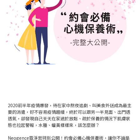
2020前半年疫情爆發，待在家中熬夜追劇、叫美食外送成為最主
要的消遣，好不容易疫情趨緩，終於可以跟另一半見面、出門透
透氣，卻發現自己天天在家過於放鬆、疏於保養的情況下肌膚狀
態也拉起警報，水腫、蠟黃樣樣來，該怎麼辦？
Neogence霓淨思特別公開！約會必備心機保養術，讓你不論是